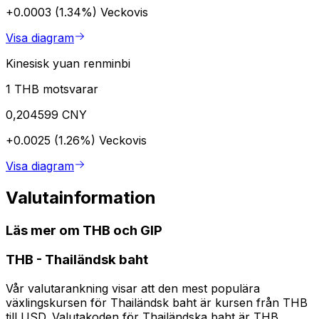
+0.0003 (1.34%)
Veckovis
Visa diagram
Kinesisk yuan renminbi
1 THB motsvarar
0,204599 CNY
+0.0025 (1.26%)
Veckovis
Visa diagram
Valutainformation
Läs mer om THB och GIP
THB
-
Thailändsk baht
Vår valutarankning visar att den mest populära
växlingskursen för Thailändsk baht är kursen från THB
till USD. Valutakoden för Thailändska baht är THB.