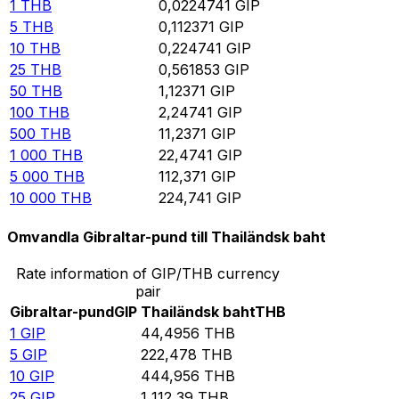
1
THB
0,0224741
GIP
5
THB
0,112371
GIP
10
THB
0,224741
GIP
25
THB
0,561853
GIP
50
THB
1,12371
GIP
100
THB
2,24741
GIP
500
THB
11,2371
GIP
1 000
THB
22,4741
GIP
5 000
THB
112,371
GIP
10 000
THB
224,741
GIP
Omvandla Gibraltar-pund till Thailändsk baht
Rate information of GIP/THB currency
pair
Gibraltar-pund
GIP
Thailändsk baht
THB
1
GIP
44,4956
THB
5
GIP
222,478
THB
10
GIP
444,956
THB
25
GIP
1 112,39
THB