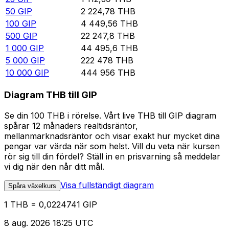
50
GIP
2 224,78
THB
100
GIP
4 449,56
THB
500
GIP
22 247,8
THB
1 000
GIP
44 495,6
THB
5 000
GIP
222 478
THB
10 000
GIP
444 956
THB
Diagram THB till GIP
Se din 100 THB i rörelse. Vårt live THB till GIP diagram
spårar 12 månaders realtidsräntor,
mellanmarknadsräntor och visar exakt hur mycket dina
pengar var värda när som helst. Vill du veta när kursen
rör sig till din fördel? Ställ in en prisvarning så meddelar
vi dig när den når ditt mål.
Visa fullständigt diagram
Spåra växelkurs
1 THB = 0,0224741 GIP
8 aug. 2026 18:25 UTC