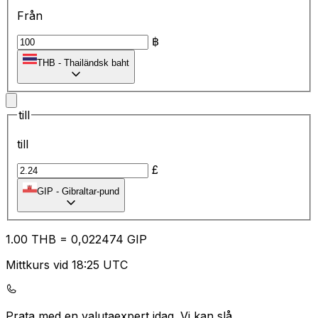
Från
฿
THB
-
Thailändsk baht
till
till
£
GIP
-
Gibraltar-pund
1.00
THB
=
0,
022474
GIP
Mittkurs vid 18:25 UTC
Prata med en valutaexpert idag.
Vi kan slå