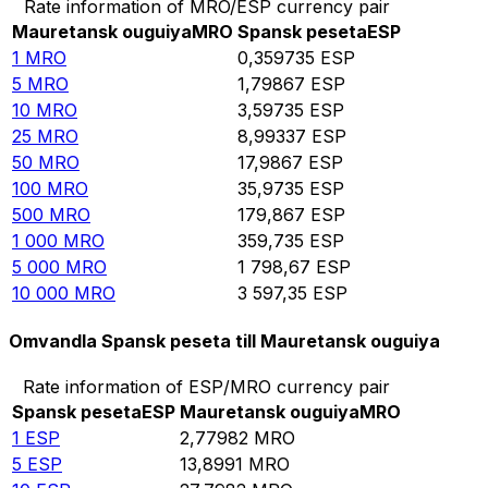
Rate information of MRO/ESP currency pair
Mauretansk ouguiya
MRO
Spansk peseta
ESP
1
MRO
0,359735
ESP
5
MRO
1,79867
ESP
10
MRO
3,59735
ESP
25
MRO
8,99337
ESP
50
MRO
17,9867
ESP
100
MRO
35,9735
ESP
500
MRO
179,867
ESP
1 000
MRO
359,735
ESP
5 000
MRO
1 798,67
ESP
10 000
MRO
3 597,35
ESP
Omvandla Spansk peseta till Mauretansk ouguiya
Rate information of ESP/MRO currency pair
Spansk peseta
ESP
Mauretansk ouguiya
MRO
1
ESP
2,77982
MRO
5
ESP
13,8991
MRO