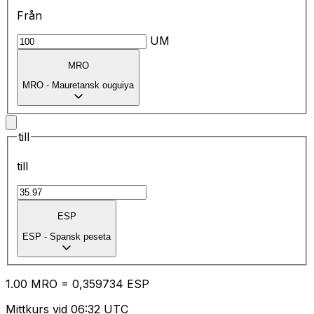
Från
UM
MRO
MRO
-
Mauretansk ouguiya
till
till
ESP
ESP
-
Spansk peseta
1.00
MRO
=
0,
359734
ESP
Mittkurs vid 06:32 UTC