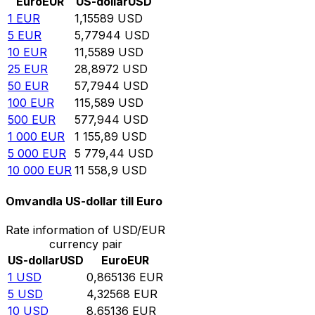
Euro
EUR
US-dollar
USD
1
EUR
1,15589
USD
5
EUR
5,77944
USD
10
EUR
11,5589
USD
25
EUR
28,8972
USD
50
EUR
57,7944
USD
100
EUR
115,589
USD
500
EUR
577,944
USD
1 000
EUR
1 155,89
USD
5 000
EUR
5 779,44
USD
10 000
EUR
11 558,9
USD
Omvandla US-dollar till Euro
Rate information of USD/EUR
currency pair
US-dollar
USD
Euro
EUR
1
USD
0,865136
EUR
5
USD
4,32568
EUR
10
USD
8,65136
EUR