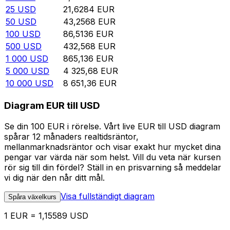
25
USD
21,6284
EUR
50
USD
43,2568
EUR
100
USD
86,5136
EUR
500
USD
432,568
EUR
1 000
USD
865,136
EUR
5 000
USD
4 325,68
EUR
10 000
USD
8 651,36
EUR
Diagram EUR till USD
Se din 100 EUR i rörelse. Vårt live EUR till USD diagram
spårar 12 månaders realtidsräntor,
mellanmarknadsräntor och visar exakt hur mycket dina
pengar var värda när som helst. Vill du veta när kursen
rör sig till din fördel? Ställ in en prisvarning så meddelar
vi dig när den når ditt mål.
Visa fullständigt diagram
Spåra växelkurs
1 EUR = 1,15589 USD