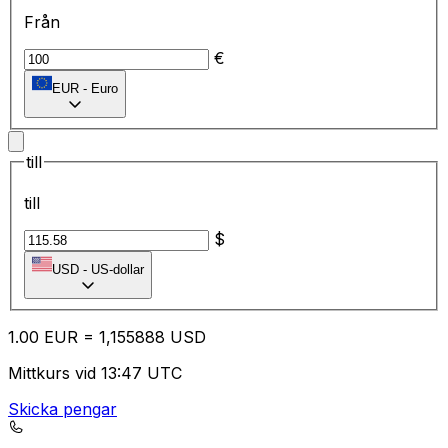
Från
€
EUR
-
Euro
till
till
$
USD
-
US-dollar
1.00
EUR
=
1,
155888
USD
Mittkurs vid 13:47 UTC
Skicka pengar