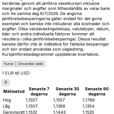
beräknas genom att jämföra växelkursen inklusive
marginaler och avgifter som tillhandahålls av varje bank
och Xe samma dag 8/7/2026. De angivna
jämförelsebesparingarna gäller endast för det givna
exemplet och kanske inte inkluderar alla kostnader och
avgifter. Olika valutaväxlingsbelopp, valutatyper, datum,
tider och andra individuella faktorer kommer att
resultera i olika jämförelsebesparingar. Dessa resultat
kanske därför inte är indikativa för faktiska besparingar
och bör endast användas som vägledning.
Kursjämförelsediagrammet uppdateras kvartalsvis.
Kurser
Omvandlat värde
1 EUR till USD
Senaste 7
Senaste 30
Senaste 90
Mätmetod
dagarna
dagarna
dagarna
Hög
1,1557
1,1557
1,1789
Låg
1,1507
1,1369
1,1354
Genomsnitt
1,1532
1,1443
1,1520