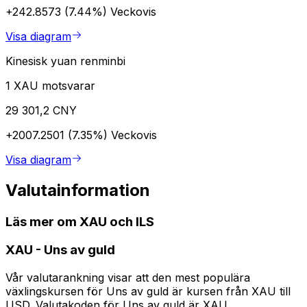
+242.8573 (7.44%)
Veckovis
Visa diagram
Kinesisk yuan renminbi
1 XAU motsvarar
29 301,2 CNY
+2007.2501 (7.35%)
Veckovis
Visa diagram
Valutainformation
Läs mer om XAU och ILS
XAU
-
Uns av guld
Vår valutarankning visar att den mest populära
växlingskursen för Uns av guld är kursen från XAU till
USD. Valutakoden för Uns av guld är XAU.