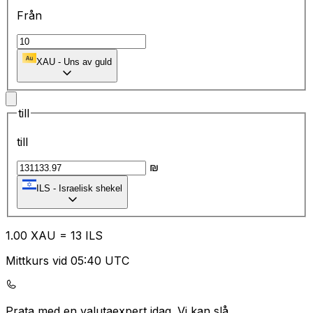
Från
XAU
-
Uns av guld
till
till
₪
ILS
-
Israelisk shekel
1.00
XAU
=
13
ILS
Mittkurs vid 05:40 UTC
Prata med en valutaexpert idag.
Vi kan slå