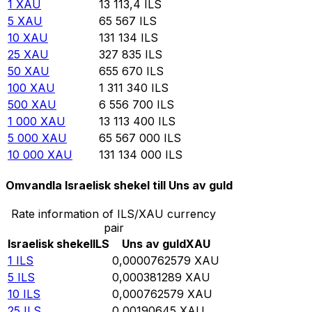
1
XAU
13 113,4
ILS
5
XAU
65 567
ILS
10
XAU
131 134
ILS
25
XAU
327 835
ILS
50
XAU
655 670
ILS
100
XAU
1 311 340
ILS
500
XAU
6 556 700
ILS
1 000
XAU
13 113 400
ILS
5 000
XAU
65 567 000
ILS
10 000
XAU
131 134 000
ILS
Omvandla Israelisk shekel till Uns av guld
Rate information of ILS/XAU currency
pair
Israelisk shekel
ILS
Uns av guld
XAU
1
ILS
0,0000762579
XAU
5
ILS
0,000381289
XAU
10
ILS
0,000762579
XAU
25
ILS
0,00190645
XAU