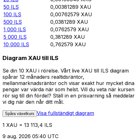
50
ILS
0,00381289
XAU
100
ILS
0,00762579
XAU
500
ILS
0,0381289
XAU
1 000
ILS
0,0762579
XAU
5 000
ILS
0,381289
XAU
10 000
ILS
0,762579
XAU
Diagram XAU till ILS
Se din 10 XAU i rörelse. Vårt live XAU till ILS diagram
spårar 12 månaders realtidsräntor,
mellanmarknadsräntor och visar exakt hur mycket dina
pengar var värda när som helst. Vill du veta när kursen
rör sig till din fördel? Ställ in en prisvarning så meddelar
vi dig när den når ditt mål.
Visa fullständigt diagram
Spåra växelkurs
1 XAU = 13 113,4 ILS
9 aug. 2026 05:40 UTC