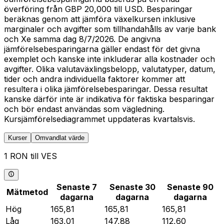
överföring från GBP 20,000 till USD. Besparingar
beräknas genom att jämföra växelkursen inklusive
marginaler och avgifter som tillhandahålls av varje bank
och Xe samma dag 8/7/2026. De angivna
jämförelsebesparingarna gäller endast för det givna
exemplet och kanske inte inkluderar alla kostnader och
avgifter. Olika valutaväxlingsbelopp, valutatyper, datum,
tider och andra individuella faktorer kommer att
resultera i olika jämförelsebesparingar. Dessa resultat
kanske därför inte är indikativa för faktiska besparingar
och bör endast användas som vägledning.
Kursjämförelsediagrammet uppdateras kvartalsvis.
Kurser
Omvandlat värde
1 RON till VES
Senaste 7
Senaste 30
Senaste 90
Mätmetod
dagarna
dagarna
dagarna
Hög
165,81
165,81
165,81
Låg
163,01
147,88
112,60