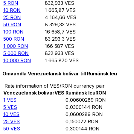
5
RON
832,933
VES
10
RON
1 665,87
VES
25
RON
4 164,66
VES
50
RON
8 329,33
VES
100
RON
16 658,7
VES
500
RON
83 293,3
VES
1 000
RON
166 587
VES
5 000
RON
832 933
VES
10 000
RON
1 665 870
VES
Omvandla Venezuelansk bolivar till Rumänsk leu
Rate information of VES/RON currency pair
Venezuelansk bolivar
VES
Rumänsk leu
RON
1
VES
0,00600289
RON
5
VES
0,0300144
RON
10
VES
0,0600289
RON
25
VES
0,150072
RON
50
VES
0,300144
RON