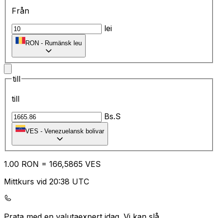
Från
lei
RON
-
Rumänsk leu
till
till
Bs.S
VES
-
Venezuelansk bolivar
1.00
RON
=
16
6,5865
VES
Mittkurs vid 20:38 UTC
Prata med en valutaexpert idag.
Vi kan slå