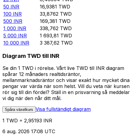
50
INR
16,9381
TWD
100
INR
33,8762
TWD
500
INR
169,381
TWD
1 000
INR
338,762
TWD
5 000
INR
1 693,81
TWD
10 000
INR
3 387,62
TWD
Diagram TWD till INR
Se din 1 TWD i rörelse. Vårt live TWD till INR diagram
spårar 12 månaders realtidsräntor,
mellanmarknadsräntor och visar exakt hur mycket dina
pengar var värda när som helst. Vill du veta när kursen
rör sig till din fördel? Ställ in en prisvarning så meddelar
vi dig när den når ditt mål.
Visa fullständigt diagram
Spåra växelkurs
1 TWD = 2,95193 INR
6 aug. 2026 17:08 UTC