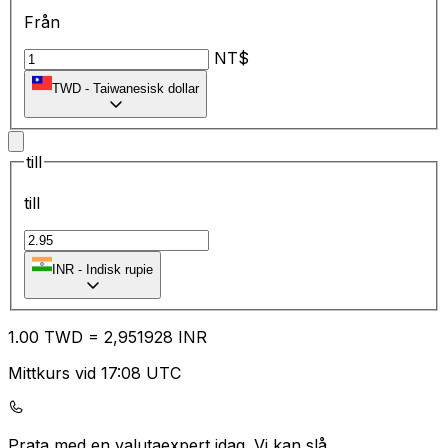
Från
NT$
TWD
-
Taiwanesisk dollar
till
till
₹
INR
-
Indisk rupie
1.00
TWD
=
2,
951928
INR
Mittkurs vid 17:08 UTC
Prata med en valutaexpert idag.
Vi kan slå