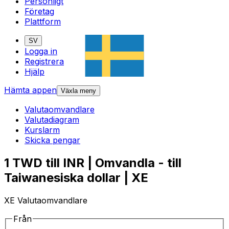
Personligt
Företag
Plattform
SV
Logga in
Registrera
Hjälp
Hämta appen
Växla meny
Valutaomvandlare
Valutadiagram
Kurslarm
Skicka pengar
1 TWD till INR | Omvandla - till
Taiwanesiska dollar | XE
XE Valutaomvandlare
Från