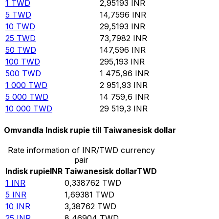
1
TWD
2,95193
INR
5
TWD
14,7596
INR
10
TWD
29,5193
INR
25
TWD
73,7982
INR
50
TWD
147,596
INR
100
TWD
295,193
INR
500
TWD
1 475,96
INR
1 000
TWD
2 951,93
INR
5 000
TWD
14 759,6
INR
10 000
TWD
29 519,3
INR
Omvandla Indisk rupie till Taiwanesisk dollar
Rate information of INR/TWD currency
pair
Indisk rupie
INR
Taiwanesisk dollar
TWD
1
INR
0,338762
TWD
5
INR
1,69381
TWD
10
INR
3,38762
TWD
25
INR
8,46904
TWD