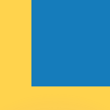
as kurser.
 görs endast i informationssyfte. Du kommer inte att få de