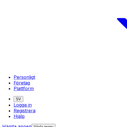
Personligt
Företag
Plattform
SV
Logga in
Registrera
Hjälp
Hämta appen
Växla meny