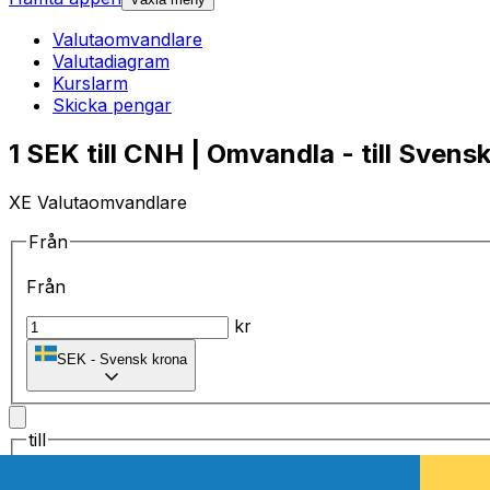
Valutaomvandlare
Valutadiagram
Kurslarm
Skicka pengar
1 SEK till CNH | Omvandla - till Svens
XE Valutaomvandlare
Från
Från
kr
SEK
-
Svensk krona
till
till