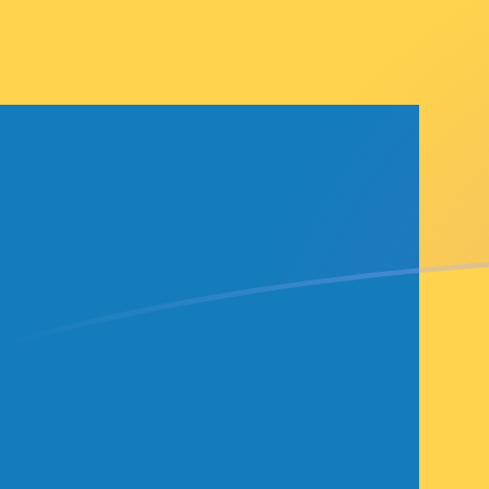
SEK till CNH valutakurser idag
Omvandla Svensk krona till Kinesisk yuan renminbi off
Rate information of SEK/CNH currency pair
Svensk krona
SEK
Kinesisk yuan renminbi offshore
CNH
1
SEK
0,712942
CNH
5
SEK
3,56471
CNH
10
SEK
7,12942
CNH
25
SEK
17,8236
CNH
50
SEK
35,6471
CNH
100
SEK
71,2942
CNH
500
SEK
356,471
CNH
1 000
SEK
712,942
CNH
5 000
SEK
3 564,71
CNH
10 000
SEK
7 129,42
CNH