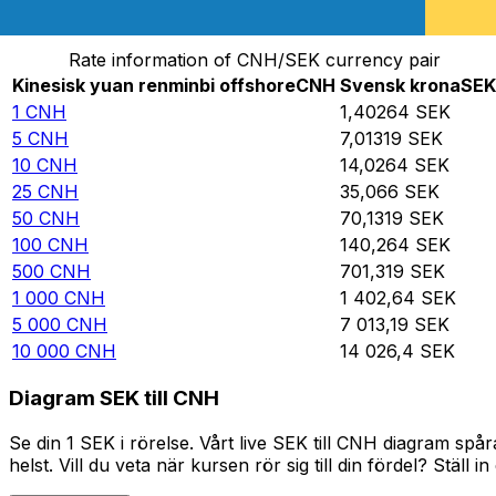
Omvandla Kinesisk yuan renminbi offshore till Svensk 
Rate information of CNH/SEK currency pair
Kinesisk yuan renminbi offshore
CNH
Svensk krona
SEK
1
CNH
1,40264
SEK
5
CNH
7,01319
SEK
10
CNH
14,0264
SEK
25
CNH
35,066
SEK
50
CNH
70,1319
SEK
100
CNH
140,264
SEK
500
CNH
701,319
SEK
1 000
CNH
1 402,64
SEK
5 000
CNH
7 013,19
SEK
10 000
CNH
14 026,4
SEK
Diagram SEK till CNH
Se din 1 SEK i rörelse. Vårt live SEK till CNH diagram s
helst. Vill du veta när kursen rör sig till din fördel? Ställ 