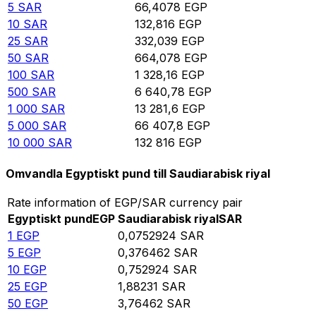
5
SAR
66,4078
EGP
10
SAR
132,816
EGP
25
SAR
332,039
EGP
50
SAR
664,078
EGP
100
SAR
1 328,16
EGP
500
SAR
6 640,78
EGP
1 000
SAR
13 281,6
EGP
5 000
SAR
66 407,8
EGP
10 000
SAR
132 816
EGP
Omvandla Egyptiskt pund till Saudiarabisk riyal
Rate information of EGP/SAR currency pair
Egyptiskt pund
EGP
Saudiarabisk riyal
SAR
1
EGP
0,0752924
SAR
5
EGP
0,376462
SAR
10
EGP
0,752924
SAR
25
EGP
1,88231
SAR
50
EGP
3,76462
SAR