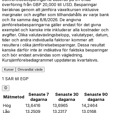
överföring från GBP 20,000 till USD. Besparingar
beräknas genom att jämföra växelkursen inklusive
marginaler och avgifter som tillhandahålls av varje bank
och Xe samma dag 8/8/2026. De angivna
jämförelsebesparingarna gäller endast för det givna
exemplet och kanske inte inkluderar alla kostnader och
avgifter. Olika valutaväxlingsbelopp, valutatyper, datum,
tider och andra individuella faktorer kommer att
resultera i olika jämförelsebesparingar. Dessa resultat
kanske därför inte är indikativa för faktiska besparingar
och bör endast användas som vägledning.
Kursjämförelsediagrammet uppdateras kvartalsvis.
Kurser
Omvandlat värde
1 SAR till EGP
Senaste 7
Senaste 30
Senaste 90
Mätmetod
dagarna
dagarna
dagarna
Hög
13,6416
13,6965
14,2464
Låg
13,2509
13,2317
13,0168