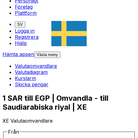
Personligt
Företag
Plattform
SV
Logga in
Registrera
Hjälp
Hämta appen
Växla meny
Valutaomvandlare
Valutadiagram
Kurslarm
Skicka pengar
1 SAR till EGP | Omvandla - till
Saudiarabiska riyal | XE
XE Valutaomvandlare
Från