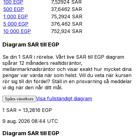
100
EGP
7,52924
SAR
500
EGP
37,6462
SAR
1 000
EGP
75,2924
SAR
5 000
EGP
376,462
SAR
10 000
EGP
752,924
SAR
Diagram SAR till EGP
Se din 1 SAR i rörelse. Vårt live SAR till EGP diagram
spårar 12 månaders realtidsräntor,
mellanmarknadsräntor och visar exakt hur mycket dina
pengar var värda när som helst. Vill du veta när kursen
rör sig till din fördel? Ställ in en prisvarning så meddelar
vi dig när den når ditt mål.
Visa fullständigt diagram
Spåra växelkurs
1 SAR = 13,2816 EGP
9 aug. 2026 08:44 UTC
Diagram SAR till EGP