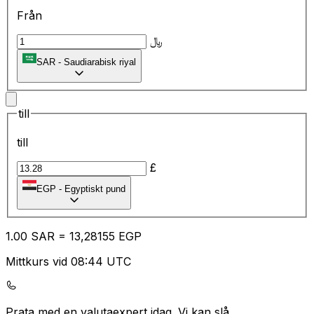
Från
﷼
SAR
-
Saudiarabisk riyal
till
till
£
EGP
-
Egyptiskt pund
1.00
SAR
=
13
,28155
EGP
Mittkurs vid 08:44 UTC
Prata med en valutaexpert idag.
Vi kan slå