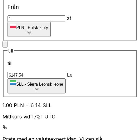
Från
zł
PLN
-
Polsk zloty
till
till
Le
SLL
-
Sierra Leonsk leone
1.00
PLN
=
6
14
SLL
Mittkurs vid 17:21 UTC
Prata med en valutaexpert idag.
Vi kan slå