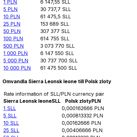
1
PLN
6 147,55
SLL
5
PLN
30 737,7
SLL
10
PLN
61 475,5
SLL
25
PLN
153 689
SLL
50
PLN
307 377
SLL
100
PLN
614 755
SLL
500
PLN
3 073 770
SLL
1 000
PLN
6 147 550
SLL
5 000
PLN
30 737 700
SLL
10 000
PLN
61 475 500
SLL
Omvandla Sierra Leonsk leone till Polsk zloty
Rate information of SLL/PLN currency pair
Sierra Leonsk leone
SLL
Polsk zloty
PLN
1
SLL
0,000162666
PLN
5
SLL
0,000813332
PLN
10
SLL
0,00162666
PLN
25
SLL
0,00406666
PLN