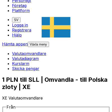
Personligt
Företag
Plattform
SV
Logga in
Registrera
Hjälp
Hämta appen
Växla meny
Valutaomvandlare
Valutadiagram
Kurslarm
Skicka pengar
1 PLN till SLL | Omvandla - till Polska
zloty | XE
XE Valutaomvandlare
Från