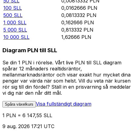
50
SLL
0,00813332
PLN
100
SLL
0,0162666
PLN
500
SLL
0,0813332
PLN
1 000
SLL
0,162666
PLN
5 000
SLL
0,813332
PLN
10 000
SLL
1,62666
PLN
Diagram PLN till SLL
Se din 1 PLN i rörelse. Vårt live PLN till SLL diagram
spårar 12 månaders realtidsräntor,
mellanmarknadsräntor och visar exakt hur mycket dina
pengar var värda när som helst. Vill du veta när kursen
rör sig till din fördel? Ställ in en prisvarning så meddelar
vi dig när den når ditt mål.
Visa fullständigt diagram
Spåra växelkurs
1 PLN = 6 147,55 SLL
9 aug. 2026 17:21 UTC