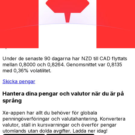
Under de senaste 7 dagarna har NZD till CAD flyttats
mellan 0,8222 och 0,8264. Genomsnittet var 0,8244
med 0,24% volatilitet.
Under de senaste 30 dagarna har NZD till CAD flyttats
mellan 0,8061 och 0,8264. Genomsnittet var 0,8185 med
0,35% volatilitet.
Under de senaste 90 dagarna har NZD till CAD flyttats
mellan 0,8000 och 0,8264. Genomsnittet var 0,8135
med 0,36% volatilitet.
Skicka pengar
Hantera dina pengar och valutor när du är på
språng
Xe-appen har allt du behöver för globala
penningöverföringar och valutahantering. Konvertera
valutor, ställ in kursvarningar och överför pengar
utomlands utan dolda avgifter. Ladda ner idag!