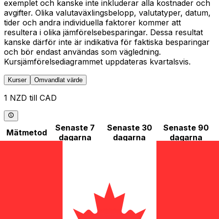
exemplet och kanske inte inkluderar alla kostnader och
avgifter. Olika valutaväxlingsbelopp, valutatyper, datum,
tider och andra individuella faktorer kommer att
resultera i olika jämförelsebesparingar. Dessa resultat
kanske därför inte är indikativa för faktiska besparingar
och bör endast användas som vägledning.
Kursjämförelsediagrammet uppdateras kvartalsvis.
Kurser
Omvandlat värde
1 NZD till CAD
Senaste 7
Senaste 30
Senaste 90
Mätmetod
dagarna
dagarna
dagarna
Hög
0,8264
0,8264
0,8264
Låg
0,8222
0,8061
0,8000
Genomsnitt
0,8244
0,8185
0,8135
Volatilitet
0,24%
0,35%
0,36%
Statistik för NZD till CAD