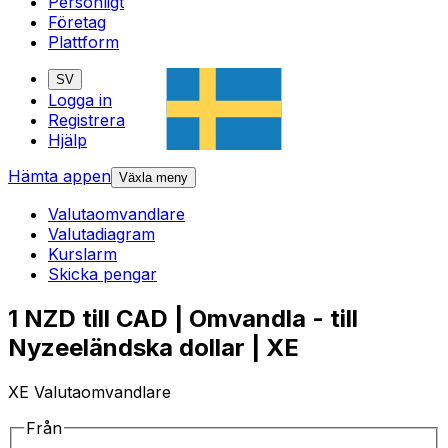
Personligt
Företag
Plattform
SV
Logga in
Registrera
Hjälp
Hämta appen
Växla meny
Valutaomvandlare
Valutadiagram
Kurslarm
Skicka pengar
1 NZD till CAD | Omvandla - till
Nyzeeländska dollar | XE
XE Valutaomvandlare
Från