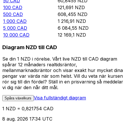
50
CAD
60,8455
NZD
100
CAD
121,691
NZD
500
CAD
608,455
NZD
1 000
CAD
1 216,91
NZD
5 000
CAD
6 084,55
NZD
10 000
CAD
12 169,1
NZD
Diagram NZD till CAD
Se din 1 NZD i rörelse. Vårt live NZD till CAD diagram
spårar 12 månaders realtidsräntor,
mellanmarknadsräntor och visar exakt hur mycket dina
pengar var värda när som helst. Vill du veta när kursen
rör sig till din fördel? Ställ in en prisvarning så meddelar
vi dig när den når ditt mål.
Visa fullständigt diagram
Spåra växelkurs
1 NZD = 0,821754 CAD
8 aug. 2026 17:34 UTC