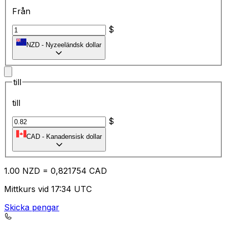
Från
$
NZD
-
Nyzeeländsk dollar
till
till
$
CAD
-
Kanadensisk dollar
1.00
NZD
=
0,
821754
CAD
Mittkurs vid 17:34 UTC
Skicka pengar