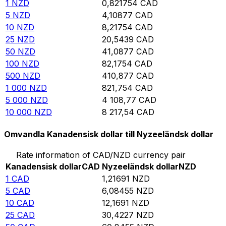
1
NZD
0,821754
CAD
5
NZD
4,10877
CAD
10
NZD
8,21754
CAD
25
NZD
20,5439
CAD
50
NZD
41,0877
CAD
100
NZD
82,1754
CAD
500
NZD
410,877
CAD
1 000
NZD
821,754
CAD
5 000
NZD
4 108,77
CAD
10 000
NZD
8 217,54
CAD
Omvandla Kanadensisk dollar till Nyzeeländsk dollar
Rate information of CAD/NZD currency pair
Kanadensisk dollar
CAD
Nyzeeländsk dollar
NZD
1
CAD
1,21691
NZD
5
CAD
6,08455
NZD
10
CAD
12,1691
NZD
25
CAD
30,4227
NZD