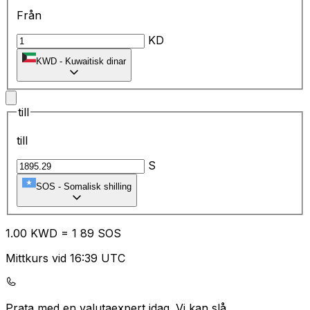
Från
KD
KWD
-
Kuwaitisk dinar
till
till
S
SOS
-
Somalisk shilling
1.00
KWD
=
1
89
SOS
Mittkurs vid 16:39 UTC
Prata med en valutaexpert idag.
Vi kan slå