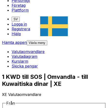
Personligt
Företag
Plattform
SV
Logga in
Registrera
Hjälp
Hämta appen
Växla meny
Valutaomvandlare
Valutadiagram
Kurslarm
Skicka pengar
1 KWD till SOS | Omvandla - till
Kuwaitiska dinar | XE
XE Valutaomvandlare
Från