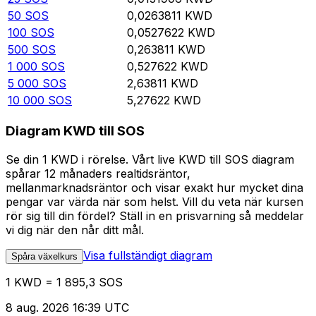
50
SOS
0,0263811
KWD
100
SOS
0,0527622
KWD
500
SOS
0,263811
KWD
1 000
SOS
0,527622
KWD
5 000
SOS
2,63811
KWD
10 000
SOS
5,27622
KWD
Diagram KWD till SOS
Se din 1 KWD i rörelse. Vårt live KWD till SOS diagram
spårar 12 månaders realtidsräntor,
mellanmarknadsräntor och visar exakt hur mycket dina
pengar var värda när som helst. Vill du veta när kursen
rör sig till din fördel? Ställ in en prisvarning så meddelar
vi dig när den når ditt mål.
Visa fullständigt diagram
Spåra växelkurs
1 KWD = 1 895,3 SOS
8 aug. 2026 16:39 UTC