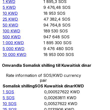
1
KWD
1 895,3
SOS
5
KWD
9 476,48
SOS
10
KWD
18 953
SOS
25
KWD
47 382,4
SOS
50
KWD
94 764,8
SOS
100
KWD
189 530
SOS
500
KWD
947 648
SOS
1 000
KWD
1 895 300
SOS
5 000
KWD
9 476 480
SOS
10 000
KWD
18 953 000
SOS
Omvandla Somalisk shilling till Kuwaitisk dinar
Rate information of SOS/KWD currency
pair
Somalisk shilling
SOS
Kuwaitisk dinar
KWD
1
SOS
0,000527622
KWD
5
SOS
0,00263811
KWD
10
SOS
0,00527622
KWD
25
SOS
0,0131906
KWD