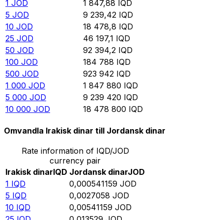
1
JOD
1 847,88
IQD
5
JOD
9 239,42
IQD
10
JOD
18 478,8
IQD
25
JOD
46 197,1
IQD
50
JOD
92 394,2
IQD
100
JOD
184 788
IQD
500
JOD
923 942
IQD
1 000
JOD
1 847 880
IQD
5 000
JOD
9 239 420
IQD
10 000
JOD
18 478 800
IQD
Omvandla Irakisk dinar till Jordansk dinar
Rate information of IQD/JOD
currency pair
Irakisk dinar
IQD
Jordansk dinar
JOD
1
IQD
0,000541159
JOD
5
IQD
0,0027058
JOD
10
IQD
0,00541159
JOD
25
IQD
0,013529
JOD