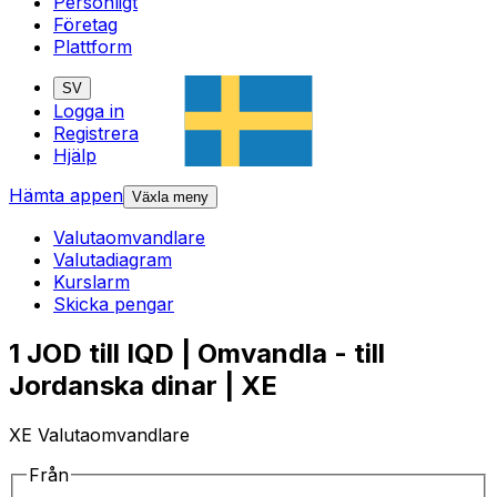
Personligt
Företag
Plattform
SV
Logga in
Registrera
Hjälp
Hämta appen
Växla meny
Valutaomvandlare
Valutadiagram
Kurslarm
Skicka pengar
1 JOD till IQD | Omvandla - till
Jordanska dinar | XE
XE Valutaomvandlare
Från