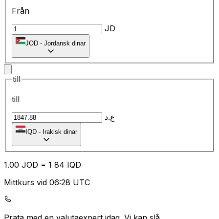
Från
JD
JOD
-
Jordansk dinar
till
till
ع.د
IQD
-
Irakisk dinar
1.00
JOD
=
1
84
IQD
Mittkurs vid 06:28 UTC
Prata med en valutaexpert idag.
Vi kan slå