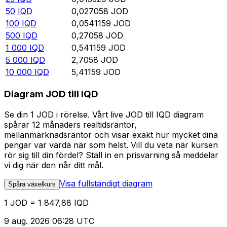
50
IQD
0,027058
JOD
100
IQD
0,0541159
JOD
500
IQD
0,27058
JOD
1 000
IQD
0,541159
JOD
5 000
IQD
2,7058
JOD
10 000
IQD
5,41159
JOD
Diagram JOD till IQD
Se din 1 JOD i rörelse. Vårt live JOD till IQD diagram
spårar 12 månaders realtidsräntor,
mellanmarknadsräntor och visar exakt hur mycket dina
pengar var värda när som helst. Vill du veta när kursen
rör sig till din fördel? Ställ in en prisvarning så meddelar
vi dig när den når ditt mål.
Visa fullständigt diagram
Spåra växelkurs
1 JOD = 1 847,88 IQD
9 aug. 2026 06:28 UTC