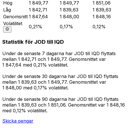
Hög
1 849,77
1 849,77
1 851,06
Låg
1 842,71
1 839,63
1 839,63
Genomsnitt
1 847,64
1 848,00
1 848,16
Volatilitet
0,21%
0,17%
0,12%
Statistik för JOD till IQD
Under de senaste 7 dagarna har JOD till IQD flyttats
mellan 1 842,71 och 1 849,77. Genomsnittet var
1 847,64 med 0,21% volatilitet.
Under de senaste 30 dagarna har JOD till IQD flyttats
mellan 1 839,63 och 1 849,77. Genomsnittet var
1 848,00 med 0,17% volatilitet.
Under de senaste 90 dagarna har JOD till IQD flyttats
mellan 1 839,63 och 1 851,06. Genomsnittet var 1 848,16
med 0,12% volatilitet.
Skicka pengar