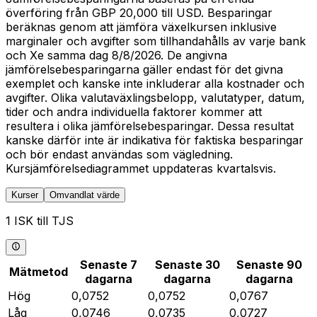
överföring från GBP 20,000 till USD. Besparingar
beräknas genom att jämföra växelkursen inklusive
marginaler och avgifter som tillhandahålls av varje bank
och Xe samma dag 8/8/2026. De angivna
jämförelsebesparingarna gäller endast för det givna
exemplet och kanske inte inkluderar alla kostnader och
avgifter. Olika valutaväxlingsbelopp, valutatyper, datum,
tider och andra individuella faktorer kommer att
resultera i olika jämförelsebesparingar. Dessa resultat
kanske därför inte är indikativa för faktiska besparingar
och bör endast användas som vägledning.
Kursjämförelsediagrammet uppdateras kvartalsvis.
Kurser
Omvandlat värde
1 ISK till TJS
Senaste 7
Senaste 30
Senaste 90
Mätmetod
dagarna
dagarna
dagarna
Hög
0,0752
0,0752
0,0767
Låg
0,0746
0,0735
0,0727