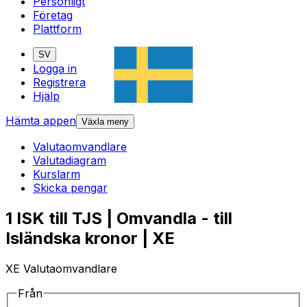
Personligt
Företag
Plattform
SV
Logga in
Registrera
Hjälp
Hämta appen
Växla meny
Valutaomvandlare
Valutadiagram
Kurslarm
Skicka pengar
1 ISK till TJS | Omvandla - till
Isländska kronor | XE
XE Valutaomvandlare
Från