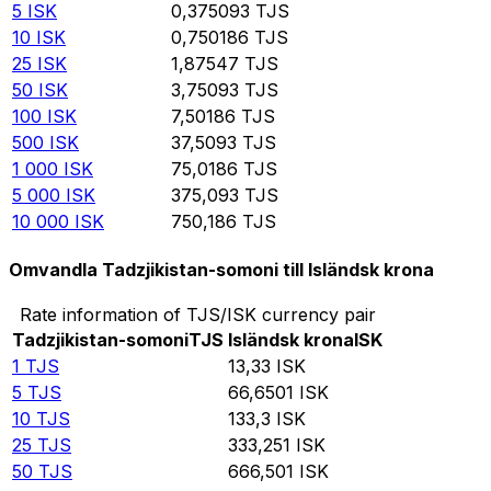
5
ISK
0,375093
TJS
10
ISK
0,750186
TJS
25
ISK
1,87547
TJS
50
ISK
3,75093
TJS
100
ISK
7,50186
TJS
500
ISK
37,5093
TJS
1 000
ISK
75,0186
TJS
5 000
ISK
375,093
TJS
10 000
ISK
750,186
TJS
Omvandla Tadzjikistan-somoni till Isländsk krona
Rate information of TJS/ISK currency pair
Tadzjikistan-somoni
TJS
Isländsk krona
ISK
1
TJS
13,33
ISK
5
TJS
66,6501
ISK
10
TJS
133,3
ISK
25
TJS
333,251
ISK
50
TJS
666,501
ISK