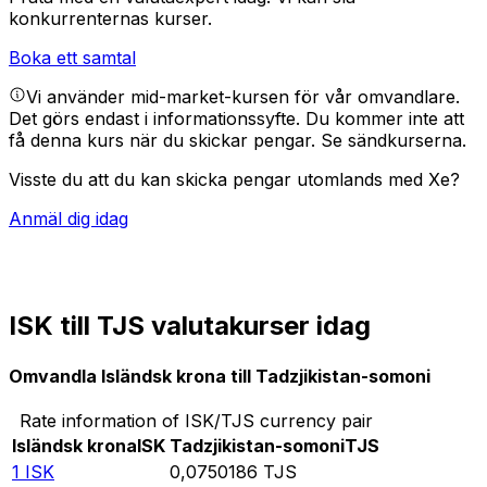
konkurrenternas kurser.
Boka ett samtal
Vi använder mid-market-kursen för vår omvandlare.
Det görs endast i informationssyfte. Du kommer inte att
få denna kurs när du skickar pengar.
Se sändkurserna.
Visste du att du kan skicka pengar utomlands med Xe?
Anmäl dig idag
ISK till TJS valutakurser idag
Omvandla Isländsk krona till Tadzjikistan-somoni
Rate information of ISK/TJS currency pair
Isländsk krona
ISK
Tadzjikistan-somoni
TJS
1
ISK
0,0750186
TJS