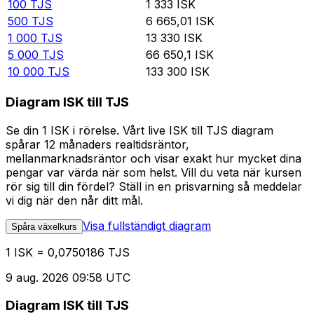
100
TJS
1 333
ISK
500
TJS
6 665,01
ISK
1 000
TJS
13 330
ISK
5 000
TJS
66 650,1
ISK
10 000
TJS
133 300
ISK
Diagram ISK till TJS
Se din 1 ISK i rörelse. Vårt live ISK till TJS diagram
spårar 12 månaders realtidsräntor,
mellanmarknadsräntor och visar exakt hur mycket dina
pengar var värda när som helst. Vill du veta när kursen
rör sig till din fördel? Ställ in en prisvarning så meddelar
vi dig när den når ditt mål.
Visa fullständigt diagram
Spåra växelkurs
1 ISK = 0,0750186 TJS
9 aug. 2026 09:58 UTC
Diagram ISK till TJS