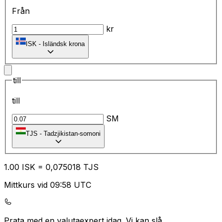
Från
kr
ISK
-
Isländsk krona
till
till
SM
TJS
-
Tadzjikistan-somoni
1.00
ISK
=
0,
075018
TJS
Mittkurs vid 09:58 UTC
Prata med en valutaexpert idag.
Vi kan slå