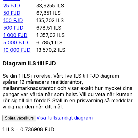
25
FJD
33,9255
ILS
50
FJD
67,851
ILS
100
FJD
135,702
ILS
500
FJD
678,51
ILS
1 000
FJD
1 357,02
ILS
5 000
FJD
6 785,1
ILS
10 000
FJD
13 570,2
ILS
Diagram ILS till FJD
Se din 1 ILS i rörelse. Vårt live ILS till FJD diagram
spårar 12 månaders realtidsräntor,
mellanmarknadsräntor och visar exakt hur mycket dina
pengar var värda när som helst. Vill du veta när kursen
rör sig till din fördel? Ställ in en prisvarning så meddelar
vi dig när den når ditt mål.
Visa fullständigt diagram
Spåra växelkurs
1 ILS = 0,736908 FJD