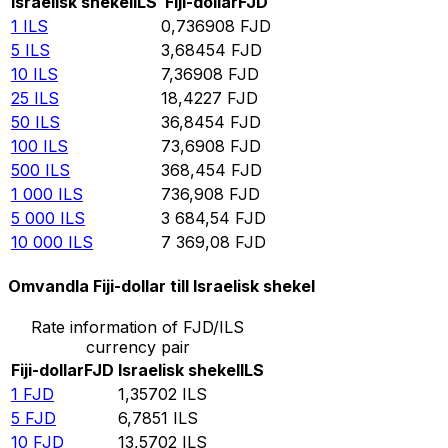
Israelisk shekel
ILS
Fiji-dollar
FJD
1
ILS
0,736908
FJD
5
ILS
3,68454
FJD
10
ILS
7,36908
FJD
25
ILS
18,4227
FJD
50
ILS
36,8454
FJD
100
ILS
73,6908
FJD
500
ILS
368,454
FJD
1 000
ILS
736,908
FJD
5 000
ILS
3 684,54
FJD
10 000
ILS
7 369,08
FJD
Omvandla Fiji-dollar till Israelisk shekel
Rate information of FJD/ILS
currency pair
Fiji-dollar
FJD
Israelisk shekel
ILS
1
FJD
1,35702
ILS
5
FJD
6,7851
ILS
10
FJD
13,5702
ILS