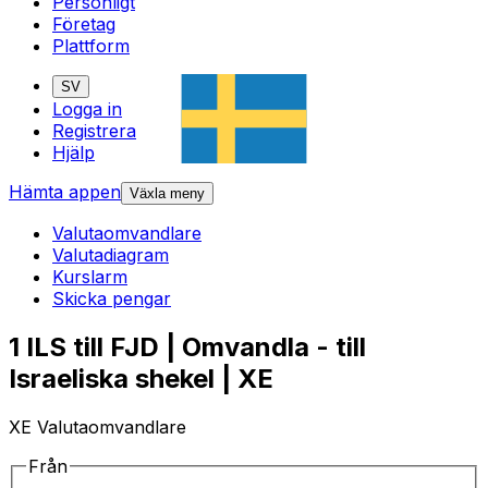
Personligt
Företag
Plattform
SV
Logga in
Registrera
Hjälp
Hämta appen
Växla meny
Valutaomvandlare
Valutadiagram
Kurslarm
Skicka pengar
1 ILS till FJD | Omvandla - till
Israeliska shekel | XE
XE Valutaomvandlare
Från