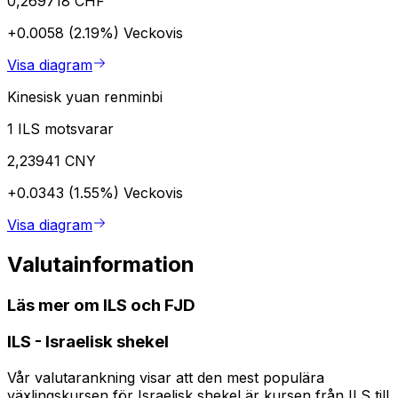
0,269718 CHF
+0.0058 (2.19%)
Veckovis
Visa diagram
Kinesisk yuan renminbi
1 ILS motsvarar
2,23941 CNY
+0.0343 (1.55%)
Veckovis
Visa diagram
Valutainformation
Läs mer om ILS och FJD
ILS
-
Israelisk shekel
Vår valutarankning visar att den mest populära
växlingskursen för Israelisk shekel är kursen från ILS till