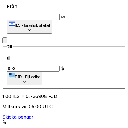
Från
₪
ILS
-
Israelisk shekel
till
till
$
FJD
-
Fiji-dollar
1.00
ILS
=
0,
736908
FJD
Mittkurs vid 05:00 UTC
Skicka pengar