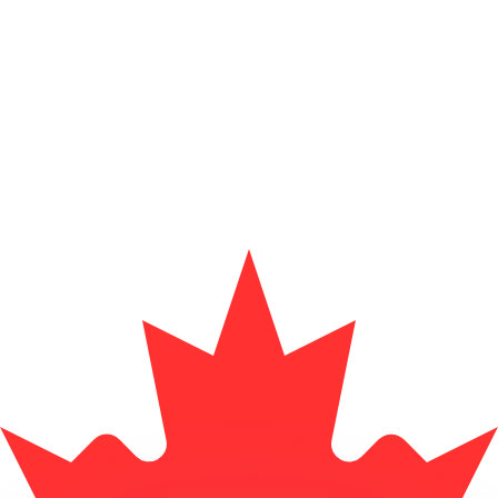
as kurser.
 görs endast i informationssyfte. Du kommer inte att få de