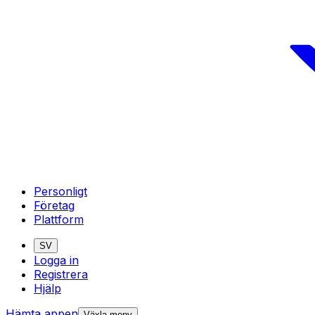
Personligt
Företag
Plattform
SV
Logga in
Registrera
Hjälp
Hämta appen
Växla meny