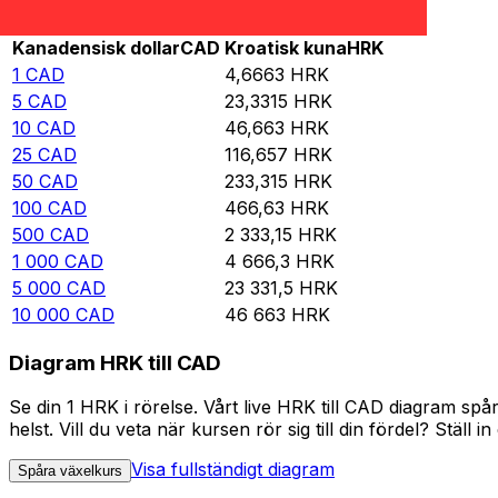
Rate information of CAD/HRK currency pair
Kanadensisk dollar
CAD
Kroatisk kuna
HRK
1
CAD
4,6663
HRK
5
CAD
23,3315
HRK
10
CAD
46,663
HRK
25
CAD
116,657
HRK
50
CAD
233,315
HRK
100
CAD
466,63
HRK
500
CAD
2 333,15
HRK
1 000
CAD
4 666,3
HRK
5 000
CAD
23 331,5
HRK
10 000
CAD
46 663
HRK
Diagram HRK till CAD
Se din 1 HRK i rörelse. Vårt live HRK till CAD diagram s
helst. Vill du veta när kursen rör sig till din fördel? Ställ 
Visa fullständigt diagram
Spåra växelkurs