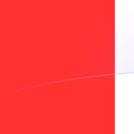
HRK till CAD valutakurser idag
Omvandla Kroatisk kuna till Kanadensisk dollar
Rate information of HRK/CAD currency pair
Kroatisk kuna
HRK
Kanadensisk dollar
CAD
1
HRK
0,214303
CAD
5
HRK
1,07151
CAD
10
HRK
2,14303
CAD
25
HRK
5,35757
CAD
50
HRK
10,7151
CAD
100
HRK
21,4303
CAD
500
HRK
107,151
CAD
1 000
HRK
214,303
CAD
5 000
HRK
1 071,51
CAD
10 000
HRK
2 143,03
CAD
Omvandla Kanadensisk dollar till Kroatisk kuna