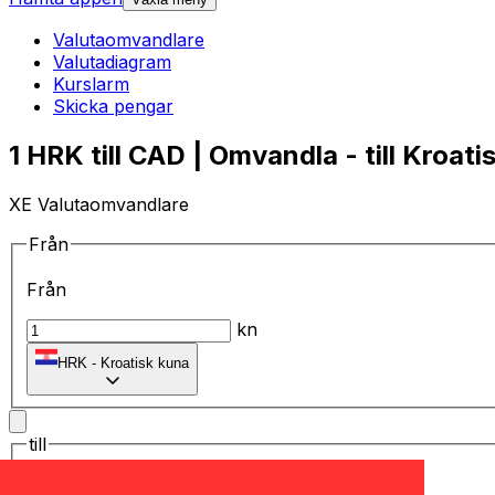
Valutaomvandlare
Valutadiagram
Kurslarm
Skicka pengar
1 HRK till CAD | Omvandla - till Kroati
XE Valutaomvandlare
Från
Från
kn
HRK
-
Kroatisk kuna
till
till