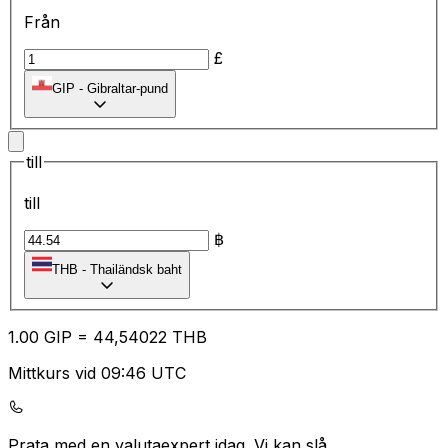
Från
£
GIP
-
Gibraltar-pund
till
till
฿
THB
-
Thailändsk baht
1.00
GIP
=
44
,54022
THB
Mittkurs vid 09:46 UTC
Prata med en valutaexpert idag.
Vi kan slå