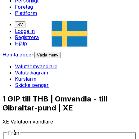
Personligt
Företag
Plattform
SV
Logga in
Registrera
Hjälp
Hämta appen
Växla meny
Valutaomvandlare
Valutadiagram
Kurslarm
Skicka pengar
1 GIP till THB | Omvandla - till
Gibraltar-pund | XE
XE Valutaomvandlare
Från