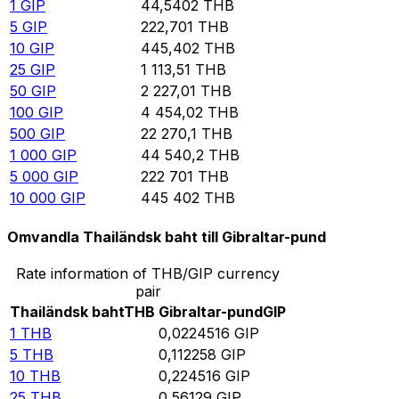
1
GIP
44,5402
THB
5
GIP
222,701
THB
10
GIP
445,402
THB
25
GIP
1 113,51
THB
50
GIP
2 227,01
THB
100
GIP
4 454,02
THB
500
GIP
22 270,1
THB
1 000
GIP
44 540,2
THB
5 000
GIP
222 701
THB
10 000
GIP
445 402
THB
Omvandla Thailändsk baht till Gibraltar-pund
Rate information of THB/GIP currency
pair
Thailändsk baht
THB
Gibraltar-pund
GIP
1
THB
0,0224516
GIP
5
THB
0,112258
GIP
10
THB
0,224516
GIP
25
THB
0,56129
GIP