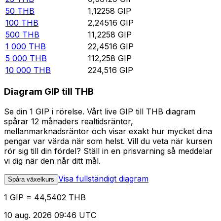
50
THB
1,12258
GIP
100
THB
2,24516
GIP
500
THB
11,2258
GIP
1 000
THB
22,4516
GIP
5 000
THB
112,258
GIP
10 000
THB
224,516
GIP
Diagram GIP till THB
Se din 1 GIP i rörelse. Vårt live GIP till THB diagram
spårar 12 månaders realtidsräntor,
mellanmarknadsräntor och visar exakt hur mycket dina
pengar var värda när som helst. Vill du veta när kursen
rör sig till din fördel? Ställ in en prisvarning så meddelar
vi dig när den når ditt mål.
Visa fullständigt diagram
Spåra växelkurs
1 GIP = 44,5402 THB
10 aug. 2026 09:46 UTC