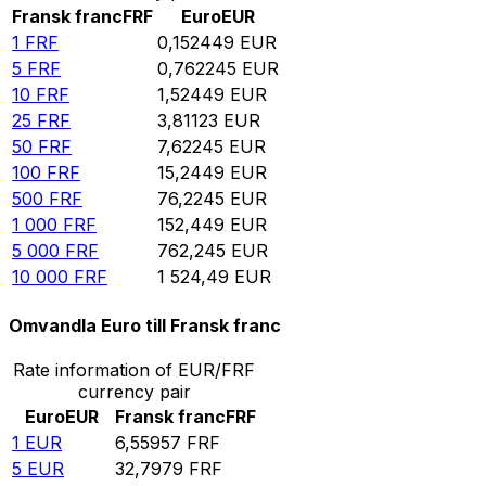
Fransk franc
FRF
Euro
EUR
1
FRF
0,152449
EUR
5
FRF
0,762245
EUR
10
FRF
1,52449
EUR
25
FRF
3,81123
EUR
50
FRF
7,62245
EUR
100
FRF
15,2449
EUR
500
FRF
76,2245
EUR
1 000
FRF
152,449
EUR
5 000
FRF
762,245
EUR
10 000
FRF
1 524,49
EUR
Omvandla Euro till Fransk franc
Rate information of EUR/FRF
currency pair
Euro
EUR
Fransk franc
FRF
1
EUR
6,55957
FRF
5
EUR
32,7979
FRF