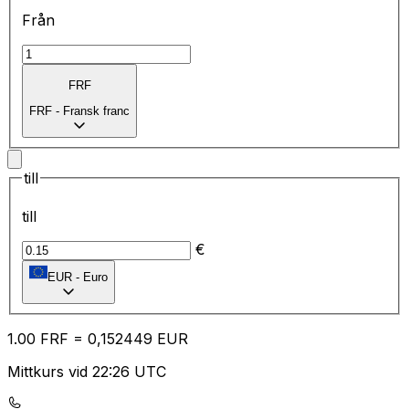
Från
FRF
FRF
-
Fransk franc
till
till
€
EUR
-
Euro
1.00
FRF
=
0,
152449
EUR
Mittkurs vid 22:26 UTC