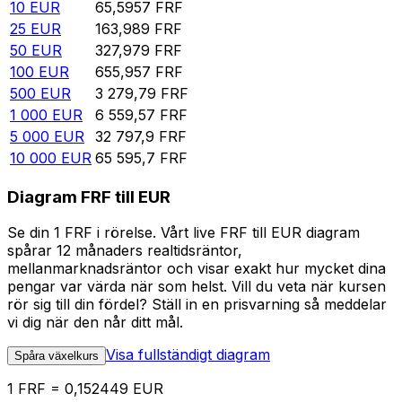
10
EUR
65,5957
FRF
25
EUR
163,989
FRF
50
EUR
327,979
FRF
100
EUR
655,957
FRF
500
EUR
3 279,79
FRF
1 000
EUR
6 559,57
FRF
5 000
EUR
32 797,9
FRF
10 000
EUR
65 595,7
FRF
Diagram FRF till EUR
Se din 1 FRF i rörelse. Vårt live FRF till EUR diagram
spårar 12 månaders realtidsräntor,
mellanmarknadsräntor och visar exakt hur mycket dina
pengar var värda när som helst. Vill du veta när kursen
rör sig till din fördel? Ställ in en prisvarning så meddelar
vi dig när den når ditt mål.
Visa fullständigt diagram
Spåra växelkurs
1 FRF = 0,152449 EUR