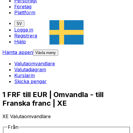
Personligt
Företag
Plattform
SV
Logga in
Registrera
Hjälp
Hämta appen
Växla meny
Valutaomvandlare
Valutadiagram
Kurslarm
Skicka pengar
1 FRF till EUR | Omvandla - till
Franska franc | XE
XE Valutaomvandlare
Från