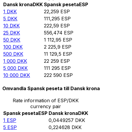
Dansk krona
DKK
Spansk peseta
ESP
1
DKK
22,259
ESP
5
DKK
111,295
ESP
10
DKK
222,59
ESP
25
DKK
556,474
ESP
50
DKK
1 112,95
ESP
100
DKK
2 225,9
ESP
500
DKK
11 129,5
ESP
1 000
DKK
22 259
ESP
5 000
DKK
111 295
ESP
10 000
DKK
222 590
ESP
Omvandla Spansk peseta till Dansk krona
Rate information of ESP/DKK
currency pair
Spansk peseta
ESP
Dansk krona
DKK
1
ESP
0,0449257
DKK
5
ESP
0,224628
DKK