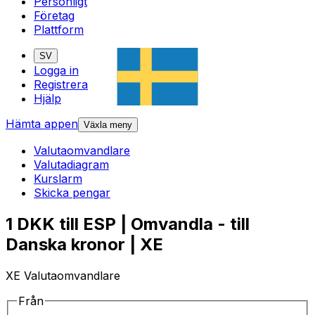
Personligt
Företag
Plattform
SV
Logga in
Registrera
Hjälp
Hämta appen
Växla meny
Valutaomvandlare
Valutadiagram
Kurslarm
Skicka pengar
1 DKK till ESP | Omvandla - till
Danska kronor | XE
XE Valutaomvandlare
Från