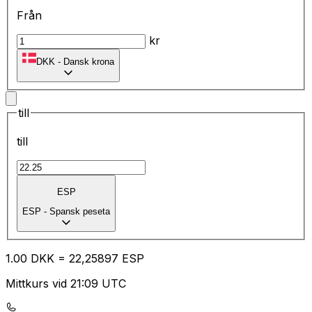
Från
kr
DKK
-
Dansk krona
till
till
ESP
ESP
-
Spansk peseta
1.00
DKK
=
22
,25897
ESP
Mittkurs vid 21:09 UTC