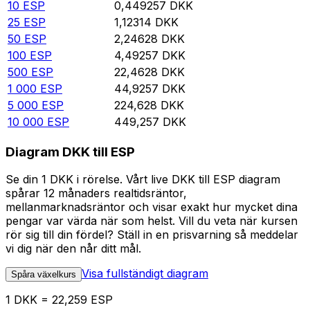
10
ESP
0,449257
DKK
25
ESP
1,12314
DKK
50
ESP
2,24628
DKK
100
ESP
4,49257
DKK
500
ESP
22,4628
DKK
1 000
ESP
44,9257
DKK
5 000
ESP
224,628
DKK
10 000
ESP
449,257
DKK
Diagram DKK till ESP
Se din 1 DKK i rörelse. Vårt live DKK till ESP diagram
spårar 12 månaders realtidsräntor,
mellanmarknadsräntor och visar exakt hur mycket dina
pengar var värda när som helst. Vill du veta när kursen
rör sig till din fördel? Ställ in en prisvarning så meddelar
vi dig när den når ditt mål.
Visa fullständigt diagram
Spåra växelkurs
1 DKK = 22,259 ESP