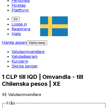
Personligt
Företag
Plattform
SV
Logga in
Registrera
Hjälp
Hämta appen
Växla meny
Valutaomvandlare
Valutadiagram
Kurslarm
Skicka pengar
1 CLP till IQD | Omvandla - till
Chilenska pesos | XE
XE Valutaomvandlare
Från