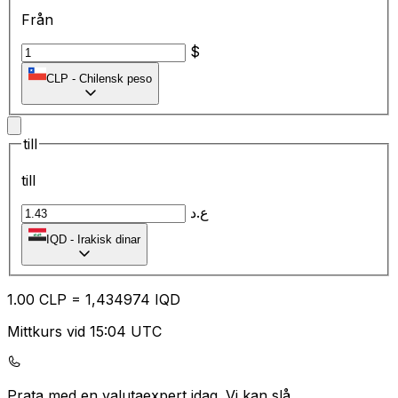
Från
$
CLP
-
Chilensk peso
till
till
ع.د
IQD
-
Irakisk dinar
1.00
CLP
=
1,
434974
IQD
Mittkurs vid 15:04 UTC
Prata med en valutaexpert idag.
Vi kan slå