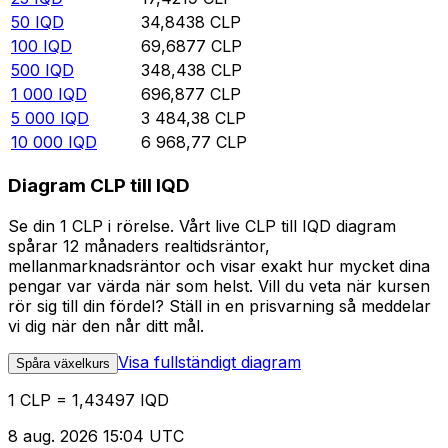
50
IQD
34,8438
CLP
100
IQD
69,6877
CLP
500
IQD
348,438
CLP
1 000
IQD
696,877
CLP
5 000
IQD
3 484,38
CLP
10 000
IQD
6 968,77
CLP
Diagram CLP till IQD
Se din 1 CLP i rörelse. Vårt live CLP till IQD diagram
spårar 12 månaders realtidsräntor,
mellanmarknadsräntor och visar exakt hur mycket dina
pengar var värda när som helst. Vill du veta när kursen
rör sig till din fördel? Ställ in en prisvarning så meddelar
vi dig när den når ditt mål.
Visa fullständigt diagram
Spåra växelkurs
1 CLP = 1,43497 IQD
8 aug. 2026 15:04 UTC