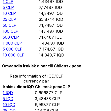
1
CLP
1,43497
IQD
5
CLP
7,17487
IQD
10
CLP
14,3497
IQD
25
CLP
35,8744
IQD
50
CLP
71,7487
IQD
100
CLP
143,497
IQD
500
CLP
717,487
IQD
1 000
CLP
1 434,97
IQD
5 000
CLP
7 174,87
IQD
10 000
CLP
14 349,7
IQD
Omvandla Irakisk dinar till Chilensk peso
Rate information of IQD/CLP
currency pair
Irakisk dinar
IQD
Chilensk peso
CLP
1
IQD
0,696877
CLP
5
IQD
3,48438
CLP
10
IQD
6,96877
CLP
25
IQD
17,4219
CLP