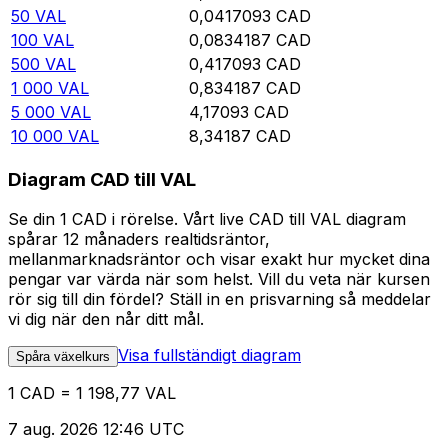
50
VAL
0,0417093
CAD
100
VAL
0,0834187
CAD
500
VAL
0,417093
CAD
1 000
VAL
0,834187
CAD
5 000
VAL
4,17093
CAD
10 000
VAL
8,34187
CAD
Diagram CAD till VAL
Se din 1 CAD i rörelse. Vårt live CAD till VAL diagram
spårar 12 månaders realtidsräntor,
mellanmarknadsräntor och visar exakt hur mycket dina
pengar var värda när som helst. Vill du veta när kursen
rör sig till din fördel? Ställ in en prisvarning så meddelar
vi dig när den når ditt mål.
Visa fullständigt diagram
Spåra växelkurs
1 CAD = 1 198,77 VAL
7 aug. 2026 12:46 UTC