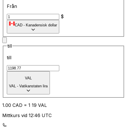
Från
$
CAD
-
Kanadensisk dollar
till
till
VAL
VAL
-
Vatikanstaten lira
1.00
CAD
=
1
19
VAL
Mittkurs vid 12:46 UTC