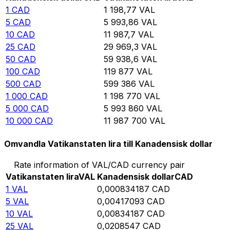
1
CAD
1 198,77
VAL
5
CAD
5 993,86
VAL
10
CAD
11 987,7
VAL
25
CAD
29 969,3
VAL
50
CAD
59 938,6
VAL
100
CAD
119 877
VAL
500
CAD
599 386
VAL
1 000
CAD
1 198 770
VAL
5 000
CAD
5 993 860
VAL
10 000
CAD
11 987 700
VAL
Omvandla Vatikanstaten lira till Kanadensisk dollar
Rate information of VAL/CAD currency pair
Vatikanstaten lira
VAL
Kanadensisk dollar
CAD
1
VAL
0,000834187
CAD
5
VAL
0,00417093
CAD
10
VAL
0,00834187
CAD
25
VAL
0,0208547
CAD