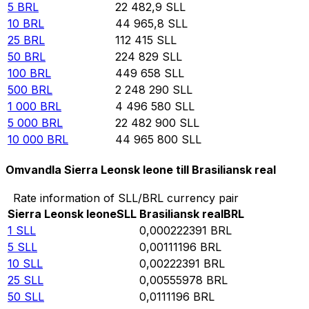
5
BRL
22 482,9
SLL
10
BRL
44 965,8
SLL
25
BRL
112 415
SLL
50
BRL
224 829
SLL
100
BRL
449 658
SLL
500
BRL
2 248 290
SLL
1 000
BRL
4 496 580
SLL
5 000
BRL
22 482 900
SLL
10 000
BRL
44 965 800
SLL
Omvandla Sierra Leonsk leone till Brasiliansk real
Rate information of SLL/BRL currency pair
Sierra Leonsk leone
SLL
Brasiliansk real
BRL
1
SLL
0,000222391
BRL
5
SLL
0,00111196
BRL
10
SLL
0,00222391
BRL
25
SLL
0,00555978
BRL
50
SLL
0,0111196
BRL