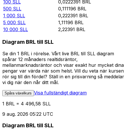
100
SLL
0,0222391
BRL
500
SLL
0,111196
BRL
1 000
SLL
0,222391
BRL
5 000
SLL
1,11196
BRL
10 000
SLL
2,22391
BRL
Diagram BRL till SLL
Se din 1 BRL i rörelse. Vårt live BRL till SLL diagram
spårar 12 månaders realtidsräntor,
mellanmarknadsräntor och visar exakt hur mycket dina
pengar var värda när som helst. Vill du veta när kursen
rör sig till din fördel? Ställ in en prisvarning så meddelar
vi dig när den når ditt mål.
Visa fullständigt diagram
Spåra växelkurs
1 BRL = 4 496,58 SLL
9 aug. 2026 05:22 UTC
Diagram BRL till SLL