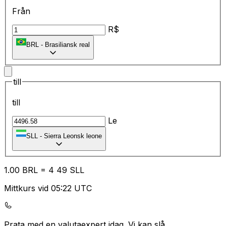
Från
R$
BRL
-
Brasiliansk real
till
till
Le
SLL
-
Sierra Leonsk leone
1.00
BRL
=
4
49
SLL
Mittkurs vid 05:22 UTC
Prata med en valutaexpert idag.
Vi kan slå