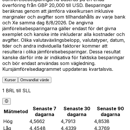
överföring från GBP 20,000 till USD. Besparingar
beräknas genom att jämföra växelkursen inklusive
marginaler och avgifter som tillhandahålls av varje bank
och Xe samma dag 8/8/2026. De angivna
jämförelsebesparingarna gäller endast för det givna
exemplet och kanske inte inkluderar alla kostnader och
avgifter. Olika valutaväxlingsbelopp, valutatyper, datum,
tider och andra individuella faktorer kommer att
resultera i olika jämförelsebesparingar. Dessa resultat
kanske därför inte är indikativa för faktiska besparingar
och bör endast användas som vägledning.
Kursjämförelsediagrammet uppdateras kvartalsvis.
Kurser
Omvandlat värde
1 BRL till SLL
Senaste 7
Senaste 30
Senaste 90
Mätmetod
dagarna
dagarna
dagarna
Hög
4,5662
4,7913
4,8538
Låg
4,4548
4,4339
4,3769