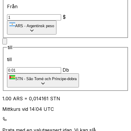
Från
$
ARS
-
Argentinsk peso
till
till
Db
STN
-
São Tomé och Príncipe-dobra
1.00
ARS
=
0,
014161
STN
Mittkurs vid 14:04 UTC
Prata med en valutaexpert idag.
Vi kan slå