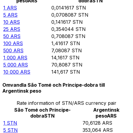
peso
ARS
dobra
STN
1
ARS
0,0141617
STN
5
ARS
0,0708087
STN
10
ARS
0,141617
STN
25
ARS
0,354044
STN
50
ARS
0,708087
STN
100
ARS
1,41617
STN
500
ARS
7,08087
STN
1 000
ARS
14,1617
STN
5 000
ARS
70,8087
STN
10 000
ARS
141,617
STN
Omvandla São Tomé och Príncipe-dobra till
Argentinsk peso
Rate information of STN/ARS currency pair
São Tomé och Príncipe-
Argentinsk
dobra
STN
peso
ARS
1
STN
70,6128
ARS
5
STN
353,064
ARS