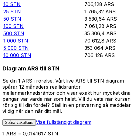
10
STN
706,128
ARS
25
STN
1 765,32
ARS
50
STN
3 530,64
ARS
100
STN
7 061,28
ARS
500
STN
35 306,4
ARS
1 000
STN
70 612,8
ARS
5 000
STN
353 064
ARS
10 000
STN
706 128
ARS
Diagram ARS till STN
Se din 1 ARS i rörelse. Vårt live ARS till STN diagram
spårar 12 månaders realtidsräntor,
mellanmarknadsräntor och visar exakt hur mycket dina
pengar var värda när som helst. Vill du veta när kursen
rör sig till din fördel? Ställ in en prisvarning så meddelar
vi dig när den når ditt mål.
Visa fullständigt diagram
Spåra växelkurs
1 ARS = 0,0141617 STN