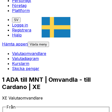
Personligt
Företag
Plattform
SV
Logga in
Registrera
Hjälp
Hämta appen
Växla meny
Valutaomvandlare
Valutadiagram
Kurslarm
Skicka pengar
1 ADA till MNT | Omvandla - till
Cardano | XE
XE Valutaomvandlare
Från