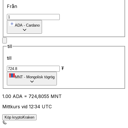
Från
ADA
-
Cardano
till
till
₮
MNT
-
Mongolisk tögrög
1.00
ADA
=
72
4,8055
MNT
Mittkurs vid 12:34 UTC
Köp kryptoKraken