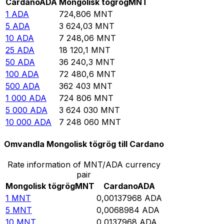
Cardano
ADA
Mongolisk tögrög
MNT
1
ADA
724,806
MNT
5
ADA
3 624,03
MNT
10
ADA
7 248,06
MNT
25
ADA
18 120,1
MNT
50
ADA
36 240,3
MNT
100
ADA
72 480,6
MNT
500
ADA
362 403
MNT
1 000
ADA
724 806
MNT
5 000
ADA
3 624 030
MNT
10 000
ADA
7 248 060
MNT
Omvandla Mongolisk tögrög till Cardano
Rate information of MNT/ADA currency
pair
Mongolisk tögrög
MNT
Cardano
ADA
1
MNT
0,00137968
ADA
5
MNT
0,0068984
ADA
10
MNT
0,0137968
ADA