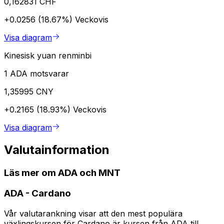
0,162831 CHF
+0.0256 (18.67%)
Veckovis
Visa diagram
Kinesisk yuan renminbi
1 ADA motsvarar
1,35995 CNY
+0.2165 (18.93%)
Veckovis
Visa diagram
Valutainformation
Läs mer om ADA och MNT
ADA
-
Cardano
Vår valutarankning visar att den mest populära
växlingskursen för Cardano är kursen från ADA till