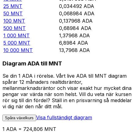
25
MNT
0,034492
ADA
50
MNT
0,068984
ADA
100
MNT
0,137968
ADA
500
MNT
0,68984
ADA
1 000
MNT
1,37968
ADA
5 000
MNT
6,8984
ADA
10 000
MNT
13,7968
ADA
Diagram ADA till MNT
Se din 1 ADA i rörelse. Vårt live ADA till MNT diagram
spårar 12 månaders realtidsräntor,
mellanmarknadsräntor och visar exakt hur mycket dina
pengar var värda när som helst. Vill du veta när kursen
rör sig till din fördel? Ställ in en prisvarning så meddelar
vi dig när den når ditt mål.
Visa fullständigt diagram
Spåra växelkurs
1 ADA = 724,806 MNT