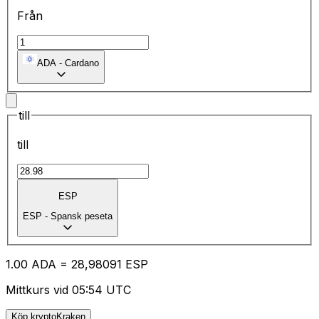
Från
ADA
-
Cardano
till
till
ESP
ESP
-
Spansk peseta
1.00
ADA
=
28
,98091
ESP
Mittkurs vid 05:54 UTC
Köp kryptoKraken