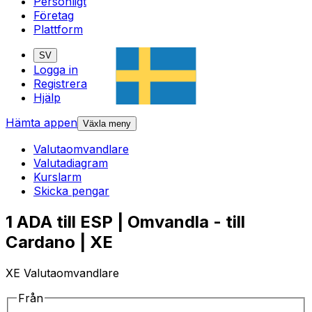
Personligt
Företag
Plattform
SV
Logga in
Registrera
Hjälp
Hämta appen
Växla meny
Valutaomvandlare
Valutadiagram
Kurslarm
Skicka pengar
1 ADA till ESP | Omvandla - till
Cardano | XE
XE Valutaomvandlare
Från