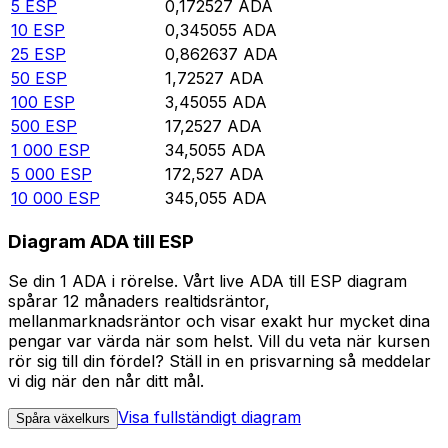
5
ESP
0,172527
ADA
10
ESP
0,345055
ADA
25
ESP
0,862637
ADA
50
ESP
1,72527
ADA
100
ESP
3,45055
ADA
500
ESP
17,2527
ADA
1 000
ESP
34,5055
ADA
5 000
ESP
172,527
ADA
10 000
ESP
345,055
ADA
Diagram ADA till ESP
Se din 1 ADA i rörelse. Vårt live ADA till ESP diagram
spårar 12 månaders realtidsräntor,
mellanmarknadsräntor och visar exakt hur mycket dina
pengar var värda när som helst. Vill du veta när kursen
rör sig till din fördel? Ställ in en prisvarning så meddelar
vi dig när den når ditt mål.
Visa fullständigt diagram
Spåra växelkurs