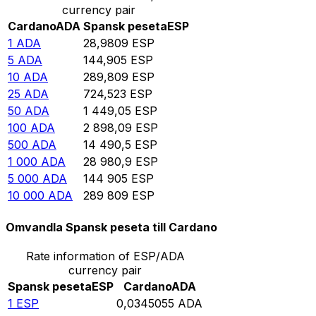
currency pair
Cardano
ADA
Spansk peseta
ESP
1
ADA
28,9809
ESP
5
ADA
144,905
ESP
10
ADA
289,809
ESP
25
ADA
724,523
ESP
50
ADA
1 449,05
ESP
100
ADA
2 898,09
ESP
500
ADA
14 490,5
ESP
1 000
ADA
28 980,9
ESP
5 000
ADA
144 905
ESP
10 000
ADA
289 809
ESP
Omvandla Spansk peseta till Cardano
Rate information of ESP/ADA
currency pair
Spansk peseta
ESP
Cardano
ADA
1
ESP
0,0345055
ADA