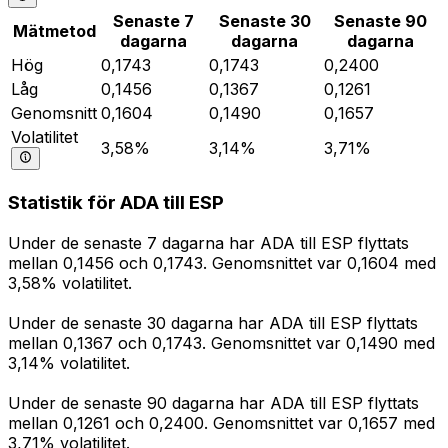
Senaste 7
Senaste 30
Senaste 90
Mätmetod
dagarna
dagarna
dagarna
Hög
0,1743
0,1743
0,2400
Låg
0,1456
0,1367
0,1261
Genomsnitt
0,1604
0,1490
0,1657
Volatilitet
3,58%
3,14%
3,71%
Statistik för ADA till ESP
Under de senaste 7 dagarna har ADA till ESP flyttats
mellan 0,1456 och 0,1743. Genomsnittet var 0,1604 med
3,58% volatilitet.
Under de senaste 30 dagarna har ADA till ESP flyttats
mellan 0,1367 och 0,1743. Genomsnittet var 0,1490 med
3,14% volatilitet.
Under de senaste 90 dagarna har ADA till ESP flyttats
mellan 0,1261 och 0,2400. Genomsnittet var 0,1657 med
3,71% volatilitet.