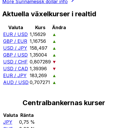
More
Surinamesisk dollar
info
Aktuella växelkurser i realtid
Valuta
Kurs
Ändra
EUR / USD
1,15629
▲
GBP / EUR
1,16756
▲
USD / JPY
158,497
▲
GBP / USD
1,35004
▲
USD / CHF
0,807289
▼
USD / CAD
1,39396
▼
EUR / JPY
183,269
▲
AUD / USD
0,707271
▲
Centralbankernas kurser
Valuta
Ränta
JPY
0,75 %