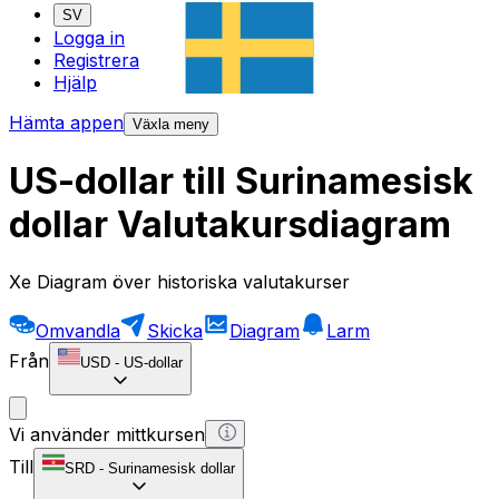
SV
Logga in
Registrera
Hjälp
Hämta appen
Växla meny
US-dollar till Surinamesisk
dollar Valutakursdiagram
Xe Diagram över historiska valutakurser
Omvandla
Skicka
Diagram
Larm
Från
USD
-
US-dollar
Vi använder mittkursen
Till
SRD
-
Surinamesisk dollar