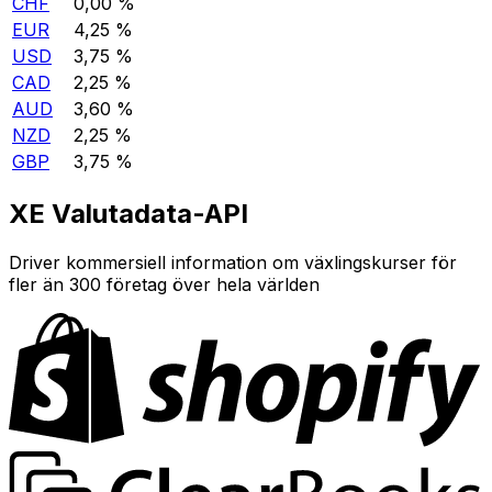
CHF
0,00 %
EUR
4,25 %
USD
3,75 %
CAD
2,25 %
AUD
3,60 %
NZD
2,25 %
GBP
3,75 %
XE Valutadata-API
Driver kommersiell information om växlingskurser för
fler än 300 företag över hela världen