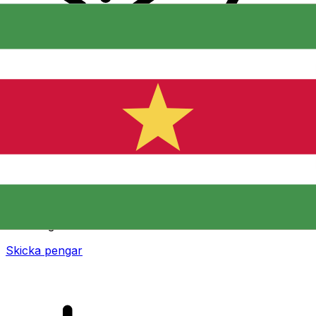
XE Internationella valutaöverföringar
Skicka pengar online snabbt, säkert och enkelt.
Spårning i realtid, notiser och flexibla leverans- och
betalningsalternativ.
Skicka pengar