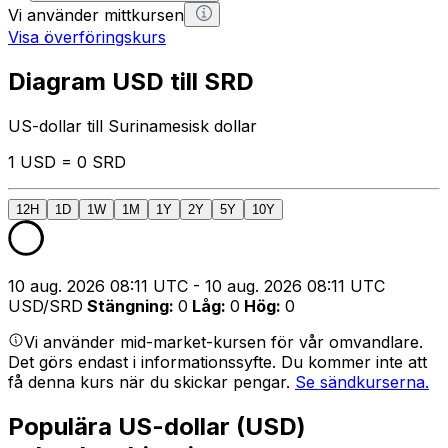
Vi använder mittkursen
Visa överföringskurs
Diagram USD till SRD
US-dollar till Surinamesisk dollar
1 USD = 0 SRD
12H
1D
1W
1M
1Y
2Y
5Y
10Y
10 aug. 2026 08:11 UTC - 10 aug. 2026 08:11 UTC
USD/SRD
Stängning
:
0
Låg
:
0
Hög
:
0
Vi använder mid-market-kursen för vår omvandlare.
Det görs endast i informationssyfte. Du kommer inte att
få denna kurs när du skickar pengar.
Se sändkurserna.
Populära US-dollar (USD)