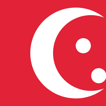
12H
1D
1W
1M
1Y
2Y
5Y
10Y
8 aug. 2026 19:29 UTC - 8 aug. 2026 19:29 UTC
SGD/GRD
Stängning
:
0
Låg
:
0
Hög
:
0
Vi använder mid-market-kursen för vår omvandlare. Det
Populära US-dollar (USD) valutakomb
Valutainformation
SGD
-
Singaporiansk dollar
Vår valutarankning visar att den mest populära växlingsk
Valutasymbolen är S$.
More
Singaporiansk dollar
info