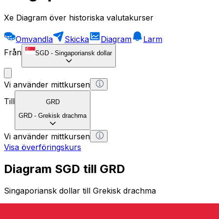
Xe Diagram över historiska valutakurser
Omvandla
Skicka
Diagram
Larm
Från
SGD
-
Singaporiansk dollar
Vi använder mittkursen
Till
GRD
GRD
-
Grekisk drachma
Vi använder mittkursen
Visa överföringskurs
Diagram SGD till GRD
Singaporiansk dollar till Grekisk drachma
1 SGD = 0 GRD