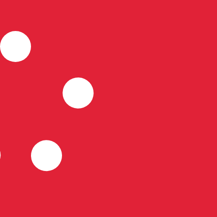
 görs endast i informationssyfte. Du kommer inte att få de
inationer
ursen för Singaporiansk dollar är kursen från SGD till USD