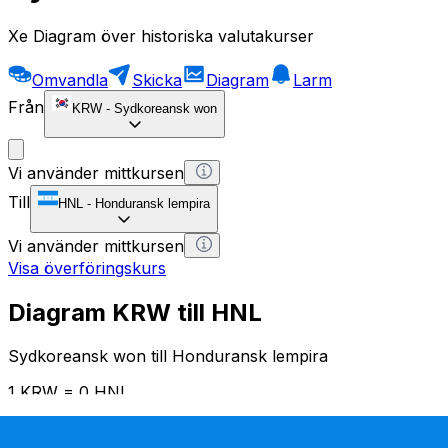
Xe Diagram över historiska valutakurser
Omvandla
Skicka
Diagram
Larm
Från
KRW
-
Sydkoreansk won
Vi använder mittkursen
Till
HNL
-
Honduransk lempira
Vi använder mittkursen
Visa överföringskurs
Diagram KRW till HNL
Sydkoreansk won till Honduransk lempira
1 KRW = 0 HNL
12H
1D
1W
1M
1Y
2Y
5Y
10Y