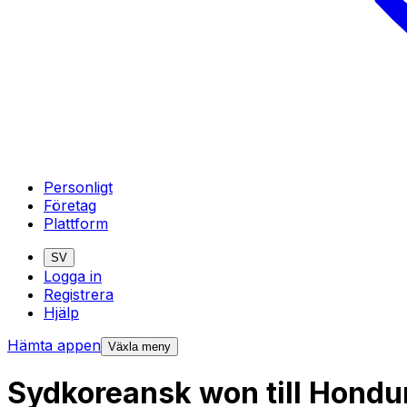
Personligt
Företag
Plattform
SV
Logga in
Registrera
Hjälp
Hämta appen
Växla meny
Sydkoreansk won till Hondu