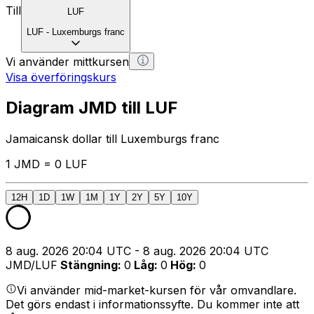
Till
LUF
LUF
-
Luxemburgs franc
Vi använder mittkursen
Visa överföringskurs
Diagram JMD till LUF
Jamaicansk dollar till Luxemburgs franc
1 JMD = 0 LUF
12H
1D
1W
1M
1Y
2Y
5Y
10Y
8 aug. 2026 20:04 UTC - 8 aug. 2026 20:04 UTC
JMD/LUF
Stängning
:
0
Låg
:
0
Hög
:
0
Vi använder mid-market-kursen för vår omvandlare.
Det görs endast i informationssyfte. Du kommer inte att