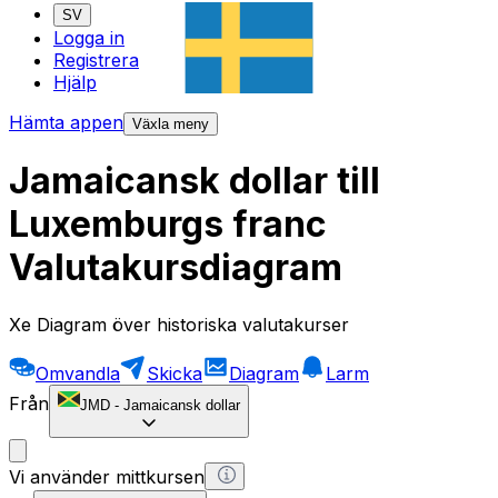
SV
Logga in
Registrera
Hjälp
Hämta appen
Växla meny
Jamaicansk dollar till
Luxemburgs franc
Valutakursdiagram
Xe Diagram över historiska valutakurser
Omvandla
Skicka
Diagram
Larm
Från
JMD
-
Jamaicansk dollar
Vi använder mittkursen