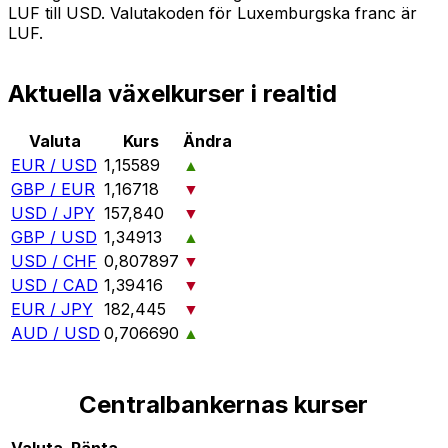
LUF till USD. Valutakoden för Luxemburgska franc är
LUF.
Aktuella växelkurser i realtid
Valuta
Kurs
Ändra
EUR / USD
1,15589
▲
GBP / EUR
1,16718
▼
USD / JPY
157,840
▼
GBP / USD
1,34913
▲
USD / CHF
0,807897
▼
USD / CAD
1,39416
▼
EUR / JPY
182,445
▼
AUD / USD
0,706690
▲
Centralbankernas kurser
Valuta
Ränta