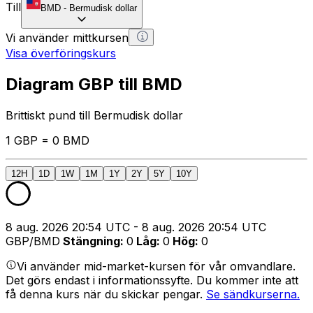
Till
BMD
-
Bermudisk dollar
Vi använder mittkursen
Visa överföringskurs
Diagram GBP till BMD
Brittiskt pund till Bermudisk dollar
1 GBP = 0 BMD
12H
1D
1W
1M
1Y
2Y
5Y
10Y
8 aug. 2026 20:54 UTC - 8 aug. 2026 20:54 UTC
GBP/BMD
Stängning
:
0
Låg
:
0
Hög
:
0
Vi använder mid-market-kursen för vår omvandlare.
Det görs endast i informationssyfte. Du kommer inte att
få denna kurs när du skickar pengar.
Se sändkurserna.