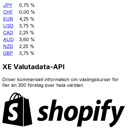
JPY
0,75 %
CHF
0,00 %
EUR
4,25 %
USD
3,75 %
CAD
2,25 %
AUD
3,60 %
NZD
2,25 %
GBP
3,75 %
XE Valutadata-API
Driver kommersiell information om växlingskurser för
fler än 300 företag över hela världen