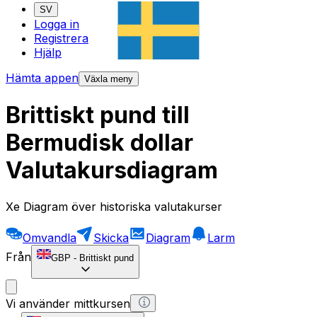
SV
Logga in
Registrera
Hjälp
Hämta appen
Växla meny
Brittiskt pund till
Bermudisk dollar
Valutakursdiagram
Xe Diagram över historiska valutakurser
Omvandla
Skicka
Diagram
Larm
Från
GBP
-
Brittiskt pund
Vi använder mittkursen