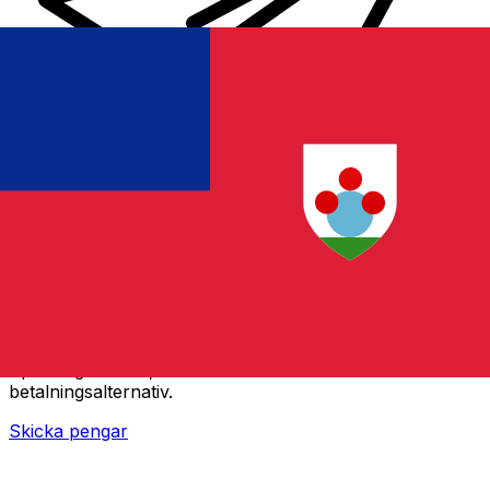
XE Internationella valutaöverföringar
Skicka pengar online snabbt, säkert och enkelt.
Spårning i realtid, notiser och flexibla leverans- och
betalningsalternativ.
Skicka pengar