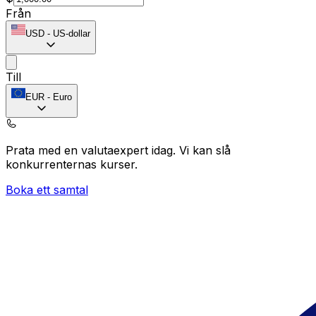
Från
USD
-
US-dollar
Till
EUR
-
Euro
Prata med en valutaexpert idag.
Vi kan slå
konkurrenternas kurser.
Boka ett samtal