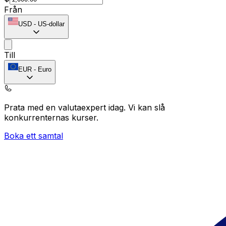
Från
USD
-
US-dollar
Till
EUR
-
Euro
Prata med en valutaexpert idag.
Vi kan slå
konkurrenternas kurser.
Boka ett samtal