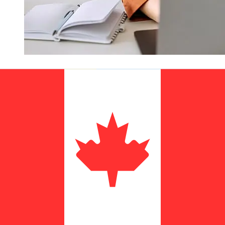
Hur snabb är en SEB SEK till CAD
överföring?
Leveranstider för internationella överföringar med SEB
från Sverige till Kanada varierar beroende på
betalningsmetod och transaktionstid. Vanligtvis tar
internationella banköverföringar 1 till 5 arbetsdagar.
Faktorer som helgdagar och säkerhetskontroller kan
också påverka leveransen. Kontrollera
SKANDINAVISKA ENSKILDA BANKEN AB: s bryttider
för att undvika förseningar.