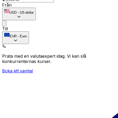
Från
USD
-
US-dollar
Till
EUR
-
Euro
Prata med en valutaexpert idag.
Vi kan slå
konkurrenternas kurser.
Boka ett samtal