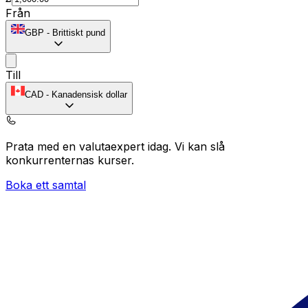
Från
GBP
-
Brittiskt pund
Till
CAD
-
Kanadensisk dollar
Prata med en valutaexpert idag.
Vi kan slå
konkurrenternas kurser.
Boka ett samtal