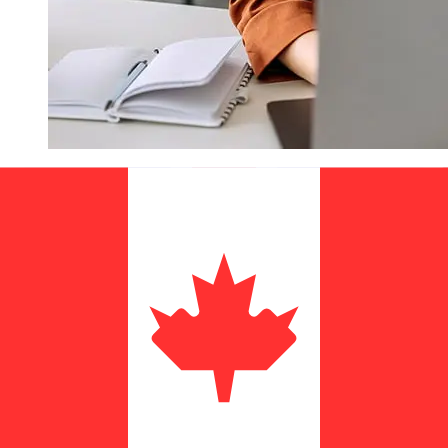
Hur snabb är en NatWest GBP till
CAD överföring?
Leveranstider för internationella överföringar med
NatWest från Förenade kungariket till Kanada varierar
beroende på betalningsmetod och transaktionstid.
Vanligtvis tar internationella banköverföringar 1 till 5
arbetsdagar. Faktorer som helgdagar och
säkerhetskontroller kan också påverka leveransen.
Kontrollera NatWest: s bryttider för att undvika
förseningar.