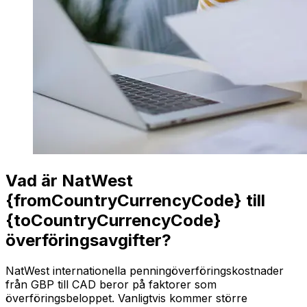
Vad är NatWest
{fromCountryCurrencyCode} till
{toCountryCurrencyCode}
överföringsavgifter?
NatWest internationella penningöverföringskostnader
från GBP till CAD beror på faktorer som
överföringsbeloppet. Vanligtvis kommer större