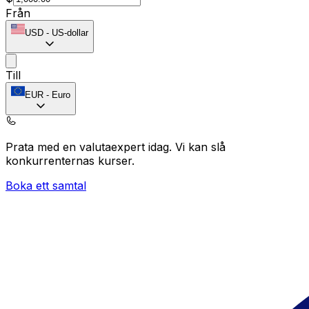
Från
USD
-
US-dollar
Till
EUR
-
Euro
Prata med en valutaexpert idag.
Vi kan slå
konkurrenternas kurser.
Boka ett samtal