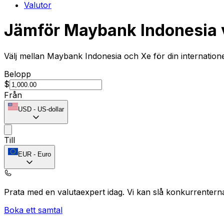
Valutor
Jämför Maybank Indonesia 
Välj mellan Maybank Indonesia och Xe för din internation
Belopp
$
Från
USD
-
US-dollar
Till
EUR
-
Euro
Prata med en valutaexpert idag.
Vi kan slå konkurrentern
Boka ett samtal