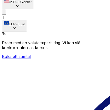
USD
-
US-dollar
Till
EUR
-
Euro
Prata med en valutaexpert idag.
Vi kan slå
konkurrenternas kurser.
Boka ett samtal