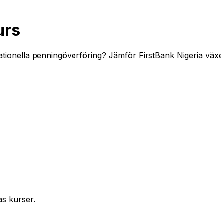
urs
ationella penningöverföring? Jämför FirstBank Nigeria växel
as kurser.