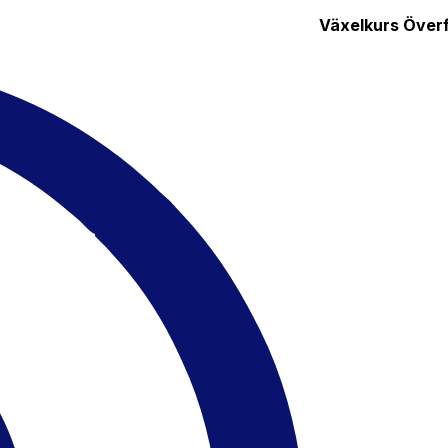
Växelkurs
Överf