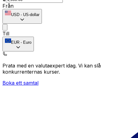
Från
USD
-
US-dollar
Till
EUR
-
Euro
Prata med en valutaexpert idag.
Vi kan slå
konkurrenternas kurser.
Boka ett samtal