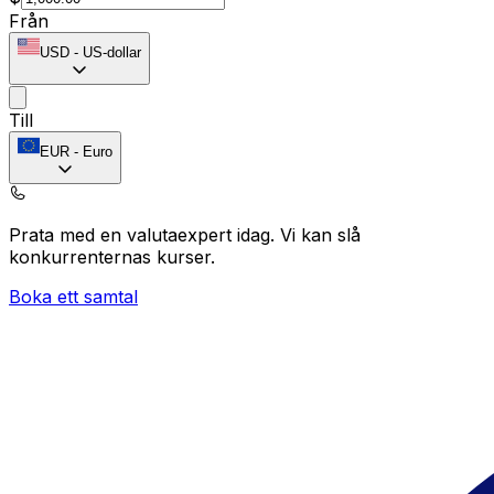
Från
USD
-
US-dollar
Till
EUR
-
Euro
Prata med en valutaexpert idag.
Vi kan slå
konkurrenternas kurser.
Boka ett samtal