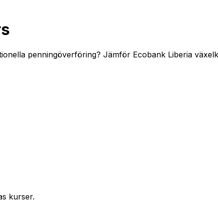
rs
ionella penningöverföring? Jämför Ecobank Liberia växelkur
as kurser.