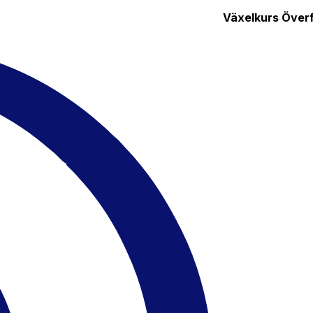
Växelkurs
Överf