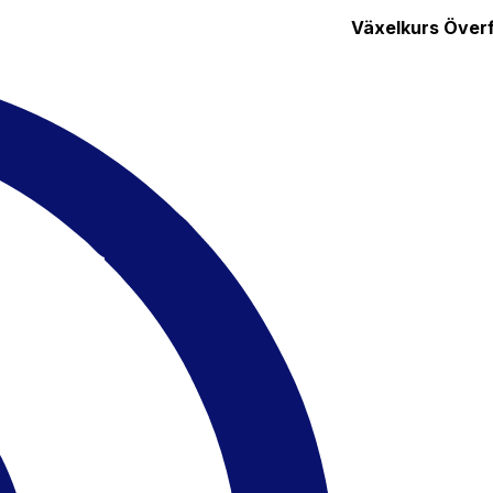
Växelkurs
Överf