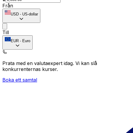
Från
USD
-
US-dollar
Till
EUR
-
Euro
Prata med en valutaexpert idag.
Vi kan slå
konkurrenternas kurser.
Boka ett samtal