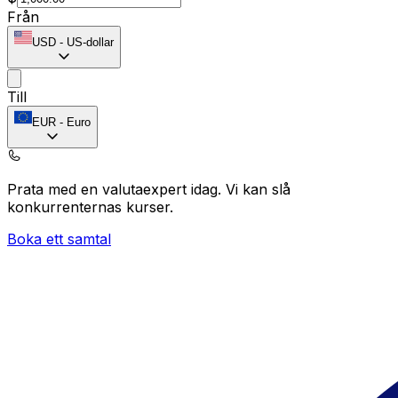
Från
USD
-
US-dollar
Till
EUR
-
Euro
Prata med en valutaexpert idag.
Vi kan slå
konkurrenternas kurser.
Boka ett samtal