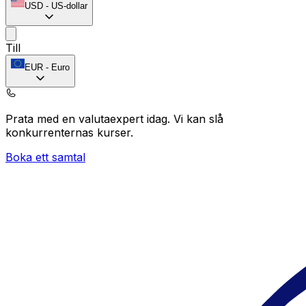
USD
-
US-dollar
Till
EUR
-
Euro
Prata med en valutaexpert idag.
Vi kan slå
konkurrenternas kurser.
Boka ett samtal