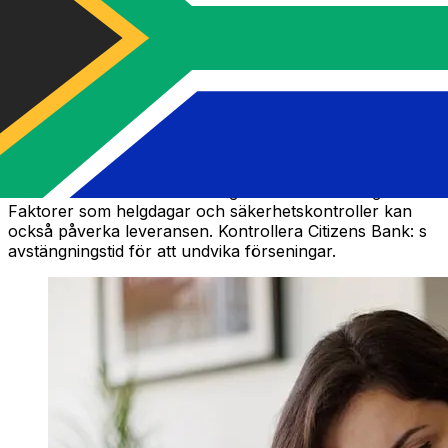
Hur lång tid tar en Citizens Bank -
penningöverföring?
Leveranstider för internationella överföringar med
Citizens Bank varierar beroende på betalningsmetod,
transaktionstid och mottagarens land. Vanligtvis tar
internationella banköverföringar 1 till 5 arbetsdagar.
Faktorer som helgdagar och säkerhetskontroller kan
också påverka leveransen. Kontrollera Citizens Bank: s
avstängningstid för att undvika förseningar.