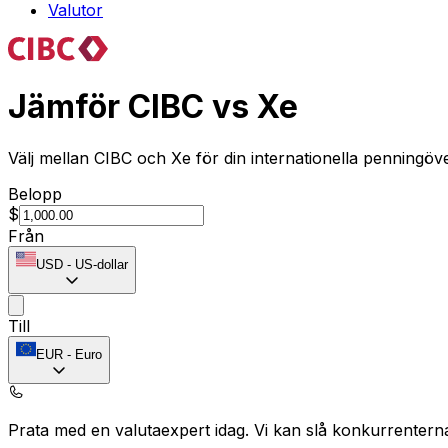
Valutor
Jämför CIBC vs Xe
Välj mellan CIBC och Xe för din internationella penningöv
Belopp
$
Från
USD
-
US-dollar
Till
EUR
-
Euro
Prata med en valutaexpert idag.
Vi kan slå konkurrentern