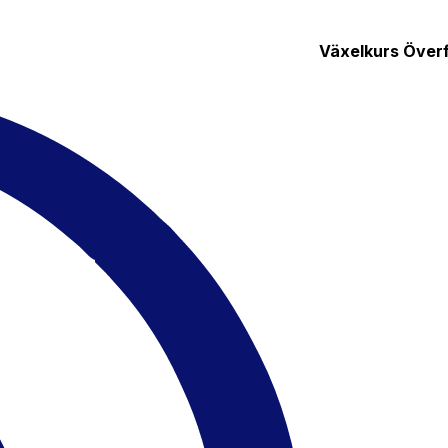
Växelkurs
Överf