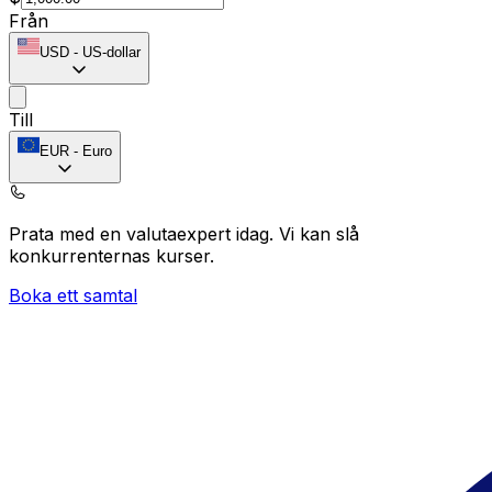
Från
USD
-
US-dollar
Till
EUR
-
Euro
Prata med en valutaexpert idag.
Vi kan slå
konkurrenternas kurser.
Boka ett samtal