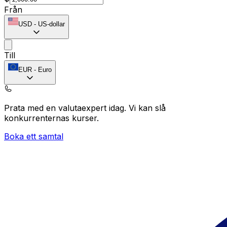
Från
USD
-
US-dollar
Till
EUR
-
Euro
Prata med en valutaexpert idag.
Vi kan slå
konkurrenternas kurser.
Boka ett samtal