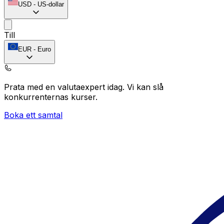
USD
-
US-dollar
Till
EUR
-
Euro
Prata med en valutaexpert idag.
Vi kan slå
konkurrenternas kurser.
Boka ett samtal