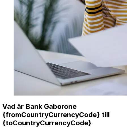
Vad är Bank Gaborone
{fromCountryCurrencyCode} till
{toCountryCurrencyCode}