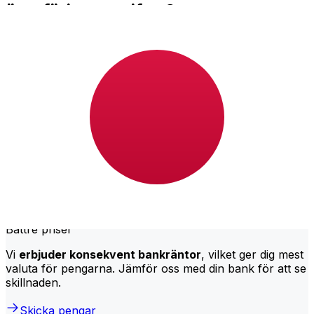
överföringsavgifter?
Bank Gaborone internationella
penningöverföringskostnader från BWP till JPY beror
på faktorer som överföringsbeloppet. Vanligtvis kommer
större överföringar med lägre avgifter och bättre
växelkurser. Kontrollera jämförelsetabellen för att
jämföra Bank Gaborone -avgifter med Xe.
Varför överföra med Xe istället för
traditionella banker?
Bättre priser
Vi
erbjuder konsekvent bankräntor
, vilket ger dig mest
valuta för pengarna. Jämför oss med din bank för att se
skillnaden.
Skicka pengar